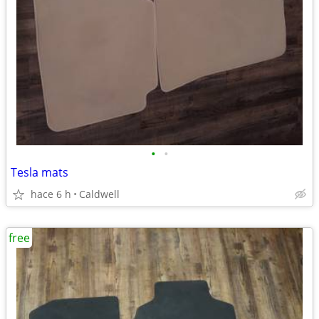
•
•
Tesla mats
hace 6 h
Caldwell
free