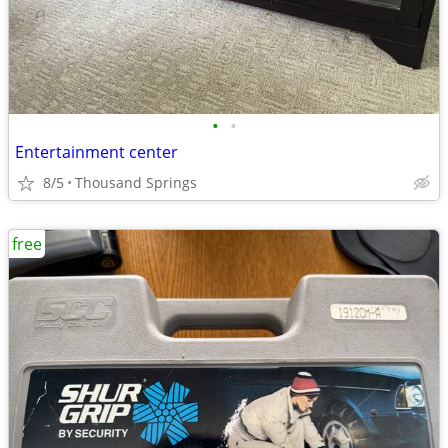
•
•
Entertainment center
8/5
Thousand Springs
free