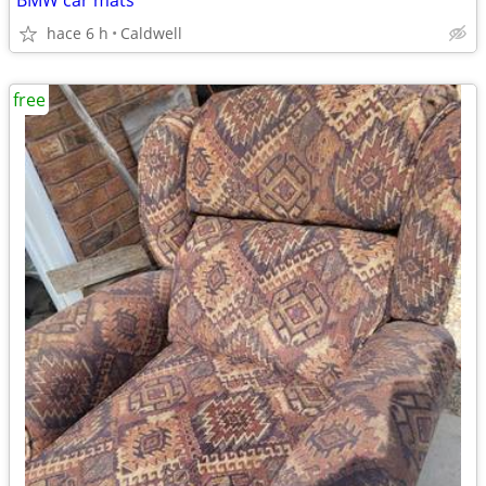
BMW car mats
hace 6 h
Caldwell
free