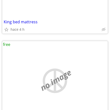
King bed mattress
hace 4 h
free
no image