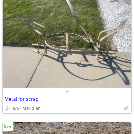
•
Metal for scrap
8/5
Meridian
free