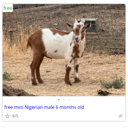
free
•
•
•
free mini Nigerian male 6 months old
8/5