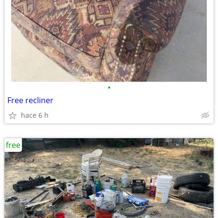
•
Free recliner
hace 6 h
free