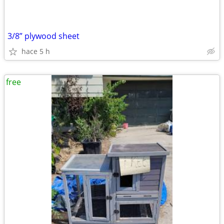
3/8” plywood sheet
hace 5 h
free