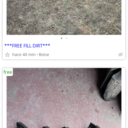
•
•
***FREE FILL DIRT***
hace 40 min
Boise
free