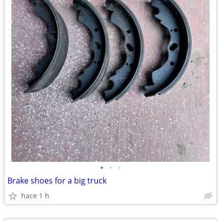
•
•
•
Brake shoes for a big truck
hace 1 h