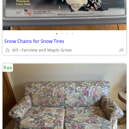
•
•
•
•
Snow Chains for Snow Tires
8/5
Fairview and Maple Grove
free