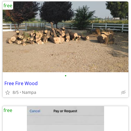
free
•
Free Fire Wood
8/5
Nampa
free