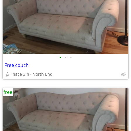
•
•
•
Free couch
hace 3 h
North End
free