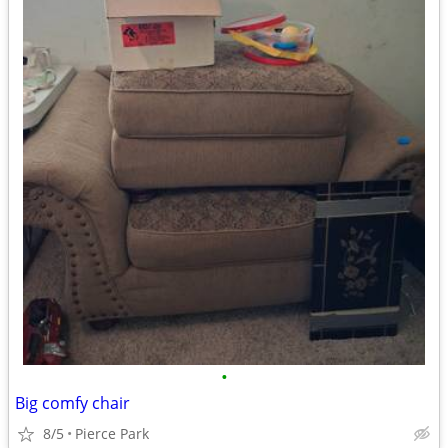
•
Big comfy chair
8/5
Pierce Park