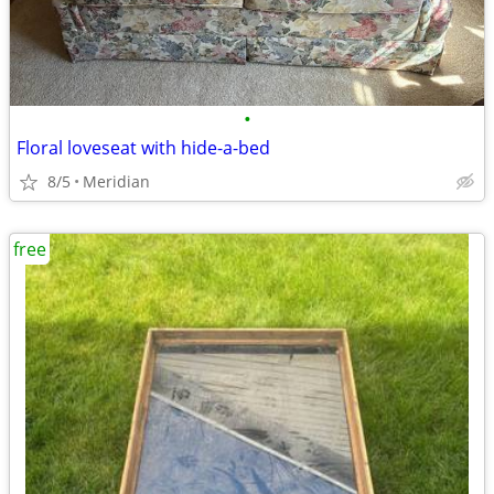
•
Floral loveseat with hide-a-bed
8/5
Meridian
free