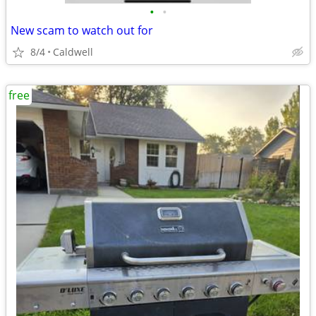
•
•
New scam to watch out for
8/4
Caldwell
free