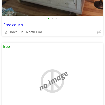
•
•
•
Free couch
hace 3 h
North End
free
no image