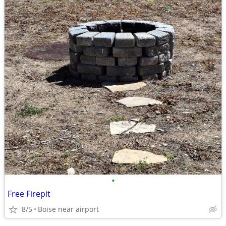
•
Free Firepit
8/5
Boise near airport