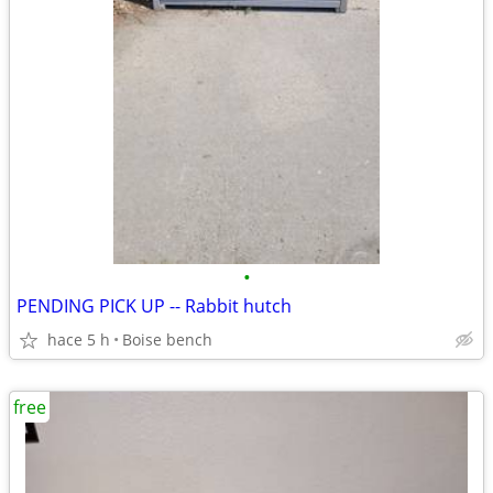
•
PENDING PICK UP -- Rabbit hutch
hace 5 h
Boise bench
free