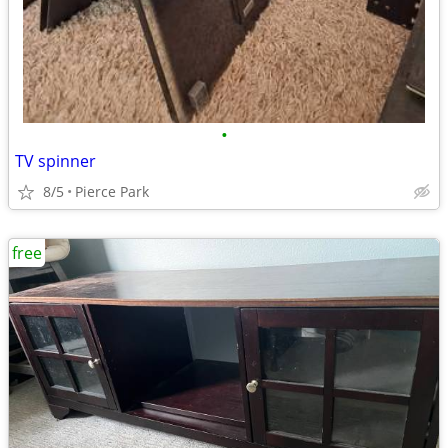
•
TV spinner
8/5
Pierce Park
free