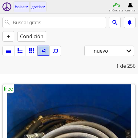
boise
gratis
anúnciate
cuenta
+
Condición
+ nuevo
1
de 256
free