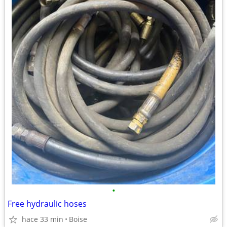
•
Free hydraulic hoses
hace 33 min
Boise