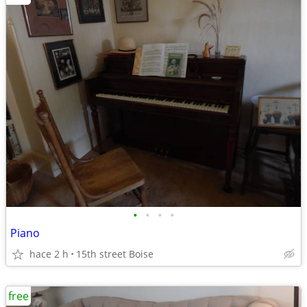
•
•
•
•
Piano
hace 2 h
15th street Boise
free