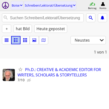
Boise
Schreiben/Lektorat/Übersetzung
Beitrag
Konto
+
hat Bild
Heute gepostet
Neustes
1
von 1
Ph.D.: CREATIVE & ACADEMIC EDITOR FOR
WRITERS, SCHOLARS & STORYTELLERS
7/10