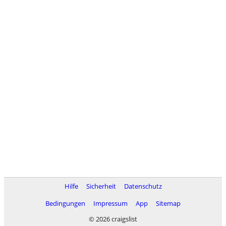
Hilfe
Sicherheit
Datenschutz
Bedingungen
Impressum
App
Sitemap
© 2026 craigslist