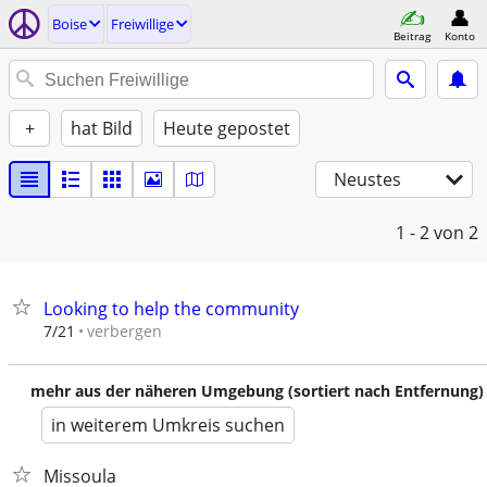
Boise
Freiwillige
Beitrag
Konto
+
hat Bild
Heute gepostet
Neustes
1 - 2
von 2
Looking to help the community
verbergen
7/21
mehr aus der näheren Umgebung (sortiert nach Entfernung)
in weiterem Umkreis suchen
Missoula