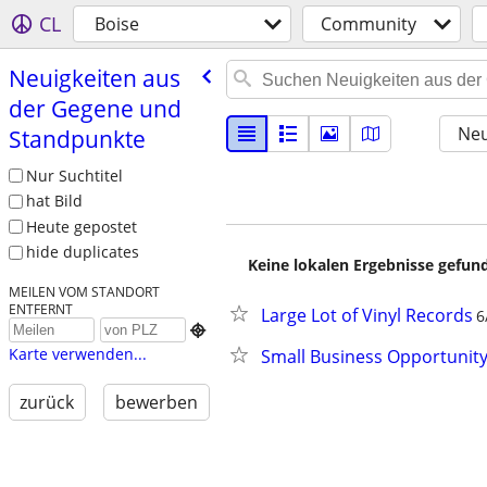
CL
Boise
Community
Neuigkeiten aus
der Gegene und
Neu
Standpunkte
Nur Suchtitel
hat Bild
Heute gepostet
hide duplicates
Keine lokalen Ergebnisse gefund
MEILEN VOM STANDORT
ENTFERNT
Large Lot of Vinyl Records
6

Karte verwenden...
Small Business Opportunit
zurück
bewerben