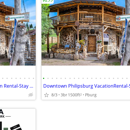
•
•
•
•
•
•
•
•
•
•
•
•
•
•
•
•
•
•
•
•
•
•
•
•
•
•
•
•
Downtown Philipsburg Vacation Rental-Stay in a livable work of art!
8/3
3br
1500ft
Pburg
2