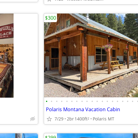
$300
•
•
•
•
•
•
•
•
•
•
•
•
•
•
•
•
•
•
Polaris Montana Vacation Cabin
7/29
2br
1400ft
Polaris MT
2
$299