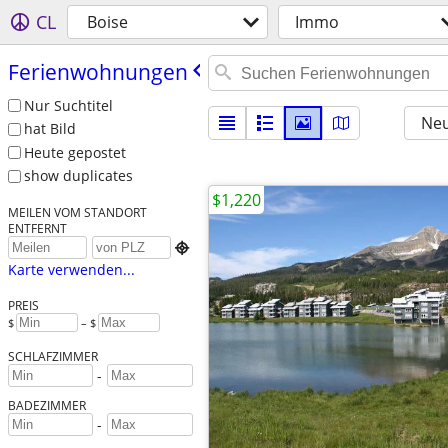
CL
Boise
Immo
Ferienwohnungen
Nur Suchtitel
Neu
hat Bild
Heute gepostet
show duplicates
$1,220
MEILEN VOM STANDORT
ENTFERNT

Karte verwenden...
PREIS
$
– $
SCHLAFZIMMER
-
BADEZIMMER
-