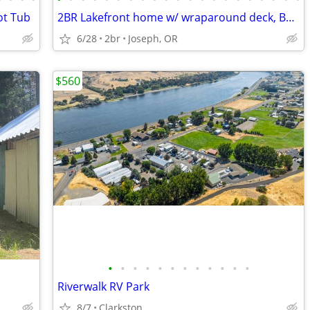
ot Tub
2BR Lakefront home w/ wraparound deck, BBQ, & WiFi
6/28
2br
Joseph, OR
$560
•
•
•
•
•
•
•
•
•
•
•
•
Riverwalk RV Park
8/7
Clarkston