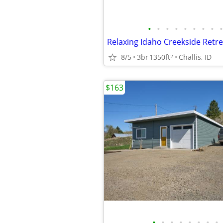
•
•
•
•
•
•
•
•
•
Relaxing Idaho Creekside Retre
8/5
3br
1350ft
Challis, ID
2
$163
•
•
•
•
•
•
•
•