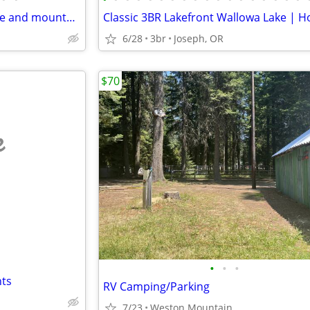
Wallowa Lake cottage-great lake and mountain views
Classic 3BR Lakefront Wallowa Lake | H
6/28
3br
Joseph, OR
$70
e
•
•
•
hts
RV Camping/Parking
7/23
Weston Mountain