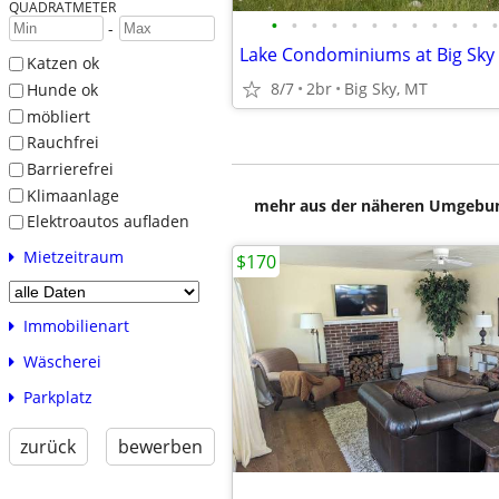
QUADRATMETER
•
•
•
•
•
•
•
•
•
•
•
•
-
Lake Condominiums at Big Sky
Katzen ok
8/7
2br
Big Sky, MT
Hunde ok
möbliert
Rauchfrei
Barrierefrei
Klimaanlage
mehr aus der näheren Umgebung
Elektroautos aufladen
Mietzeitraum
$170
Immobilienart
Wäscherei
Parkplatz
zurück
bewerben