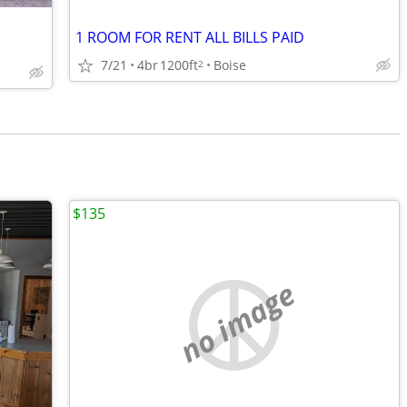
1 ROOM FOR RENT ALL BILLS PAID
7/21
4br
1200ft
Boise
2
$135
no image