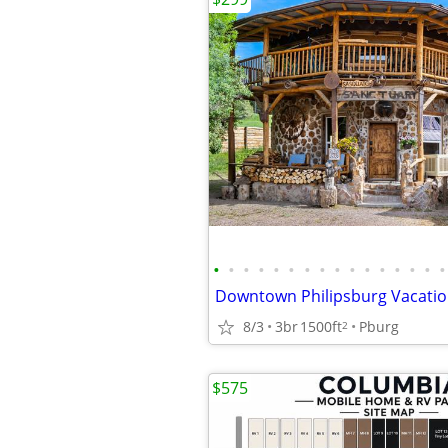
•
•
•
•
•
•
•
•
•
•
•
•
•
•
•
•
8/3
3br
1500ft
Pburg
2
$575