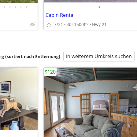
•
•
•
•
•
•
Cabin Rental
7/31
3br
1500ft
Hwy 21
2
in weiterem Umkreis suchen
 (sortiert nach Entfernung)
$120