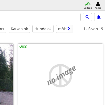
Beitrag
Konto
art
Katzen ok
Hunde ok
möbliert
1 - 6
von 19
$800
no image