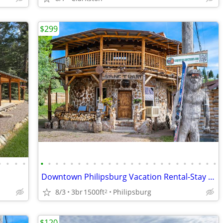
$299
•
•
•
•
•
•
•
•
•
•
•
•
•
•
•
•
•
•
•
•
•
•
•
•
•
•
•
•
Downtown Philipsburg Vacation Rental-Stay in a livable work of art!
8/3
3br
1500ft
Philipsburg
2
$120