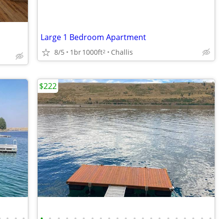
Large 1 Bedroom Apartment
8/5
1br
1000ft
Challis
2
$222
•
•
•
•
•
•
•
•
•
•
•
•
•
•
•
•
•
•
•
•
•
•
•
•
•