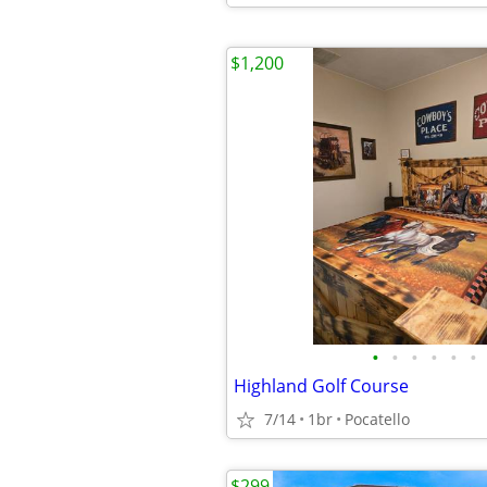
$1,200
•
•
•
•
•
•
Highland Golf Course
7/14
1br
Pocatello
$299