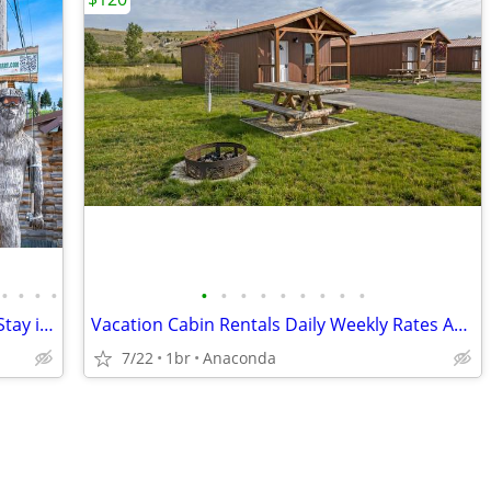
•
•
•
•
•
•
•
•
•
•
•
•
•
Downtown Philipsburg VacationRental-Stay in a livable work of art!
Vacation Cabin Rentals Daily Weekly Rates Available
7/22
1br
Anaconda