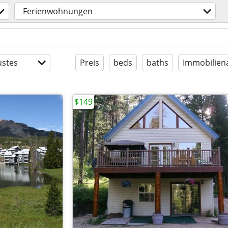
Ferienwohnungen
stes
Preis
beds
baths
Immobilien
$149