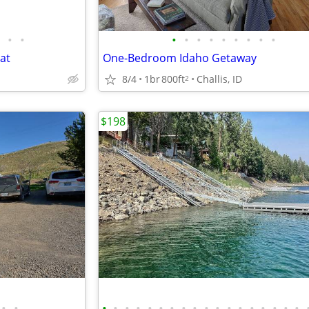
•
•
•
•
•
•
•
•
•
•
•
at
One-Bedroom Idaho Getaway
8/4
1br
800ft
Challis, ID
2
$198
•
•
•
•
•
•
•
•
•
•
•
•
•
•
•
•
•
•
•
•