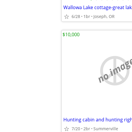
6/28
1br
Joseph, OR
$10,000
no imag
Hunting cabin and hunting rig
7/20
2br
Summerville