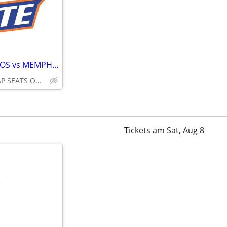
BOISE STATE TICKETS ◆ BRONCOS vs MEMPHIS OREGON STATE UTAH STATE
LOWER LEVEL SEATS CHEAP SEATS ONLINE
Tickets am Sat, Aug 8