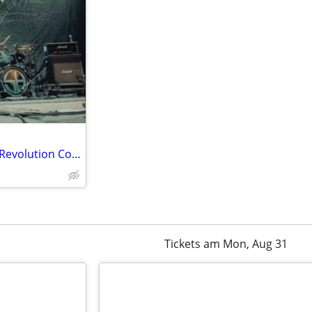
2 tickets to see Soul Asylum at Revolution Concert House on 8/19
Tickets am Mon, Aug 31