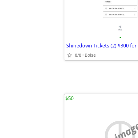
•
Shinedown Tickets (2) $300 for
8/8
Boise
$50
no imag