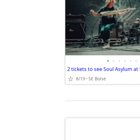
•
•
•
•
•
•
8/19
SE Boise