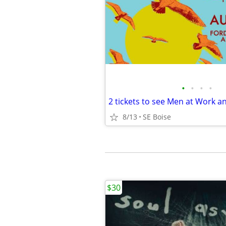
•
•
•
•
8/13
SE Boise
$30