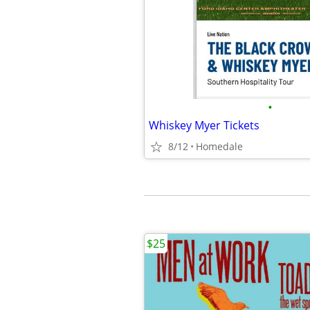
•
Whiskey Myer Tickets
8/12
Homedale
$25