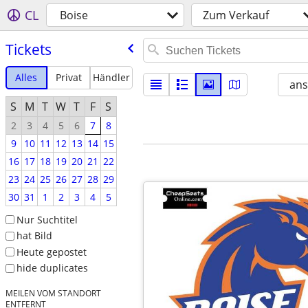
CL
Boise
Zum Verkauf
Tickets
Alles
Privat
Händler
ans
S
M
T
W
T
F
S
2
3
4
5
6
7
8
9
10
11
12
13
14
15
16
17
18
19
20
21
22
23
24
25
26
27
28
29
30
31
1
2
3
4
5
Nur Suchtitel
hat Bild
Heute gepostet
hide duplicates
MEILEN VOM STANDORT
ENTFERNT