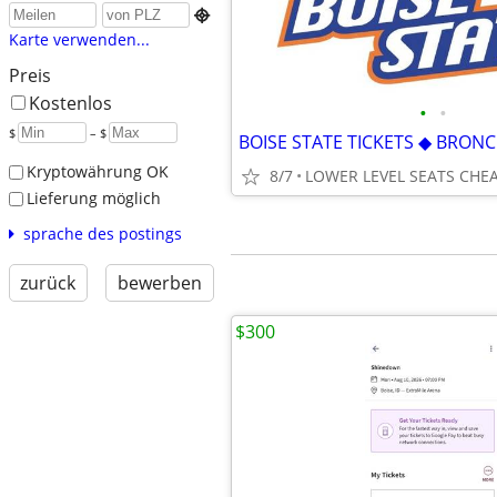

Karte verwenden...
Preis
Kostenlos
•
•
$
– $
Kryptowährung OK
8/7
Lieferung möglich
sprache des postings
zurück
bewerben
$300