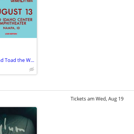
2 tickets to see Men at Work and Toad the Wet Sprocket at the Ford Idaho Center
Tickets am Wed, Aug 19