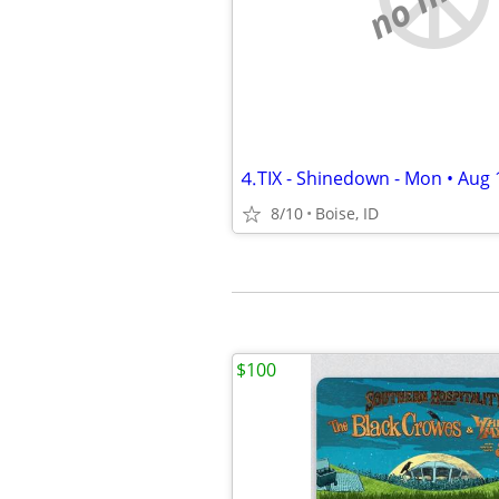
⒋TIX - Shinedown - Mon • Aug 1
8/10
Boise, ID
$100