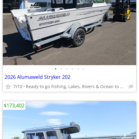
•
•
•
•
•
•
2026 Alumaweld Stryker 202
7/10
Ready to go Fishing, Lakes, Rivers & Ocean to Bays
$173,402