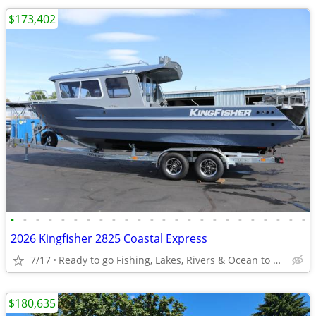
$173,402
•
•
•
•
•
•
•
•
•
•
•
•
•
•
•
•
•
•
•
•
•
•
•
•
2026 Kingfisher 2825 Coastal Express
7/17
Ready to go Fishing, Lakes, Rivers & Ocean to Bays
$180,635