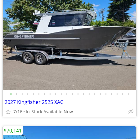
•
•
•
•
•
•
•
•
•
•
•
•
•
•
•
•
•
•
•
•
•
•
2027 Kingfisher 2525 XAC
7/16
In-Stock Available Now
$70,141