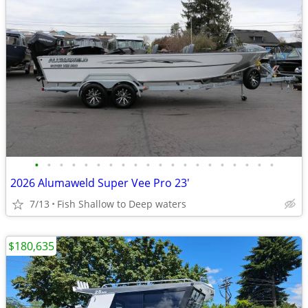
•
•
•
•
•
•
•
•
•
•
•
•
•
•
•
•
•
•
•
•
2026 Alumaweld Super Vee Pro 23'
7/13
Fish Shallow to Deep waters
$180,635