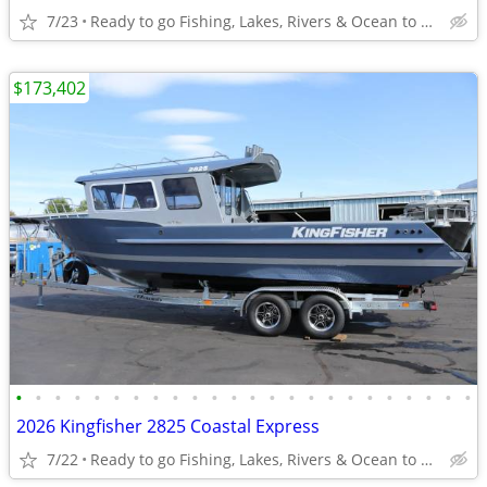
7/23
Ready to go Fishing, Lakes, Rivers & Ocean to Bays
$173,402
•
•
•
•
•
•
•
•
•
•
•
•
•
•
•
•
•
•
•
•
•
•
•
•
2026 Kingfisher 2825 Coastal Express
7/22
Ready to go Fishing, Lakes, Rivers & Ocean to Bays