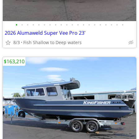
•
•
•
•
•
•
•
•
•
•
•
•
•
•
•
•
•
•
•
•
2026 Alumaweld Super Vee Pro 23'
8/3
Fish Shallow to Deep waters
$163,210