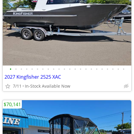
•
•
•
•
•
•
•
•
•
•
•
•
•
•
•
•
•
•
•
•
•
•
2027 Kingfisher 2525 XAC
7/11
In-Stock Available Now
$70,141