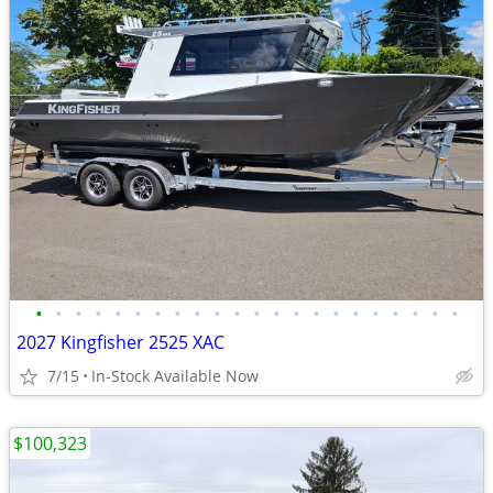
•
•
•
•
•
•
•
•
•
•
•
•
•
•
•
•
•
•
•
•
•
•
2027 Kingfisher 2525 XAC
7/15
In-Stock Available Now
$100,323