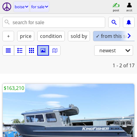
boise
for sale
post
acct
+
price
condition
sold by
✓ from this seller
newest
1 - 2
of 17
$163,210