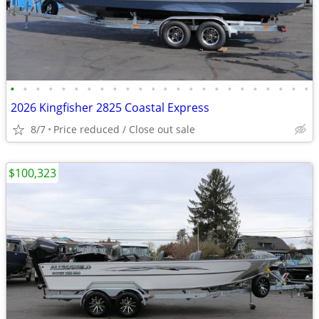
•
•
•
•
•
•
•
•
•
•
•
•
•
•
•
•
•
•
•
•
•
•
•
•
2026 Kingfisher 2825 Coastal Express
8/7
Price reduced / Close out sale
$100,323