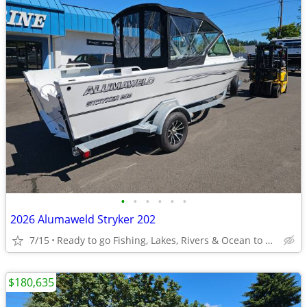
•
•
•
•
•
•
2026 Alumaweld Stryker 202
7/15
Ready to go Fishing, Lakes, Rivers & Ocean to Bays
$180,635