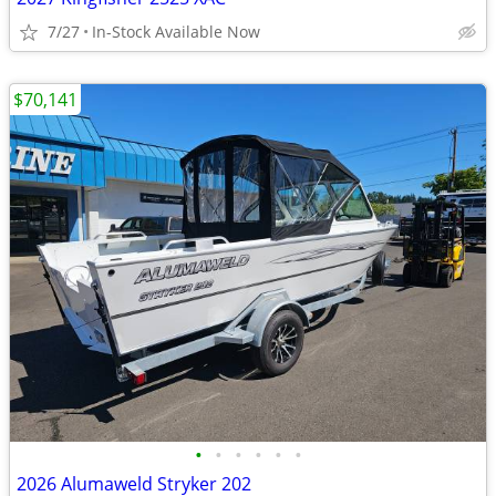
7/27
In-Stock Available Now
$70,141
•
•
•
•
•
•
2026 Alumaweld Stryker 202