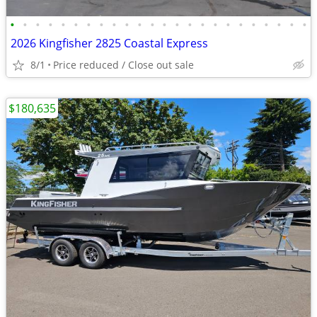
•
•
•
•
•
•
•
•
•
•
•
•
•
•
•
•
•
•
•
•
•
•
•
•
2026 Kingfisher 2825 Coastal Express
8/1
Price reduced / Close out sale
$180,635