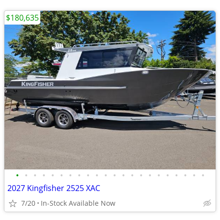
$180,635
•
•
•
•
•
•
•
•
•
•
•
•
•
•
•
•
•
•
•
•
•
•
2027 Kingfisher 2525 XAC
7/20
In-Stock Available Now