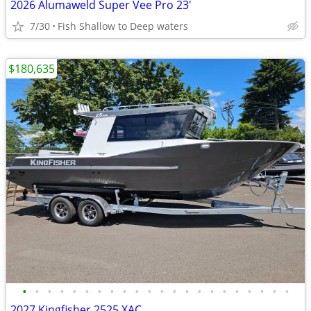
2026 Alumaweld Super Vee Pro 23'
7/30
Fish Shallow to Deep waters
$180,635
•
•
•
•
•
•
•
•
•
•
•
•
•
•
•
•
•
•
•
•
•
•
2027 Kingfisher 2525 XAC