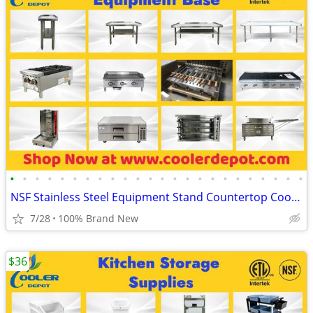
•
•
•
•
•
•
•
•
•
•
•
•
•
•
•
•
•
•
•
•
•
•
•
•
NSF Stainless Steel Equipment Stand Countertop Cooking Equipment
7/28
100% Brand New
$36