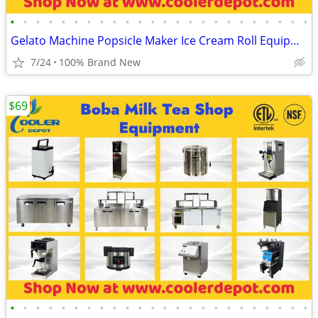
•
•
•
•
•
•
•
•
•
•
•
•
•
•
•
•
•
•
•
•
•
•
•
•
Gelato Machine Popsicle Maker Ice Cream Roll Equipment Dipping Cabine
7/24
100% Brand New
$69
•
•
•
•
•
•
•
•
•
•
•
•
•
•
•
•
•
•
•
•
•
•
•
•