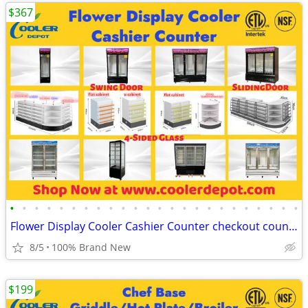
$367
•
•
•
•
•
•
•
•
•
•
•
•
•
•
•
•
•
•
•
•
•
•
•
•
Flower Display Cooler Cashier Counter checkout counter
8/5
100% Brand New
$199