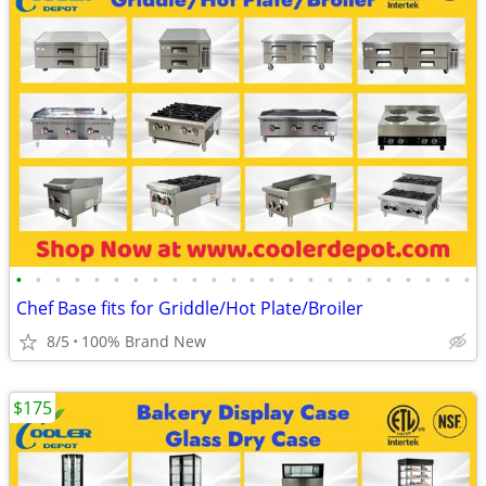
•
•
•
•
•
•
•
•
•
•
•
•
•
•
•
•
•
•
•
•
•
•
•
•
Chef Base fits for Griddle/Hot Plate/Broiler
8/5
100% Brand New
$175