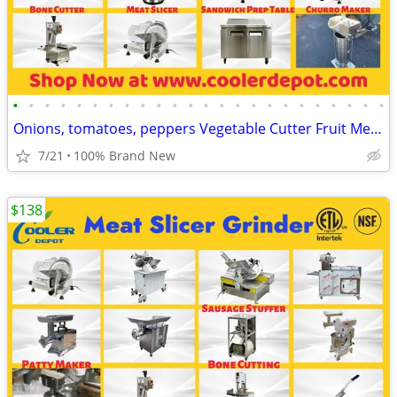
•
•
•
•
•
•
•
•
•
•
•
•
•
•
•
•
•
•
•
•
•
•
•
•
Onions, tomatoes, peppers Vegetable Cutter Fruit Meat Food Prep / Proc
7/21
100% Brand New
$138