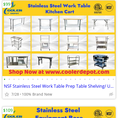
$99
•
•
•
•
•
•
•
•
•
•
•
•
•
•
•
•
•
•
•
•
•
•
•
•
NSF Stainless Steel Work Table Prep Table Shelving/ Utility Cart
7/28
100% Brand New
$109