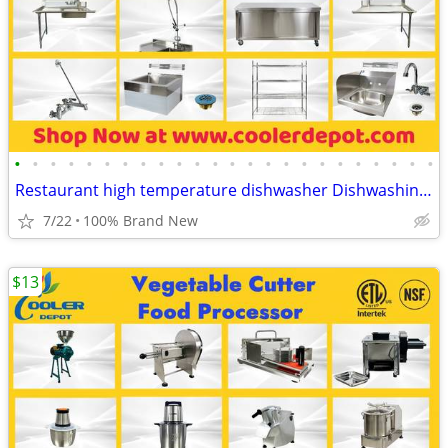
•
•
•
•
•
•
•
•
•
•
•
•
•
•
•
•
•
•
•
•
•
•
•
•
Restaurant high temperature dishwasher Dishwashing Dish Table Cabinet
7/22
100% Brand New
$13