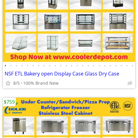
•
•
•
•
•
•
•
•
•
•
•
•
•
•
•
•
•
•
•
•
•
•
•
•
NSF ETL Bakery open Display Case Glass Dry Case
8/5
100% Brand New
$759