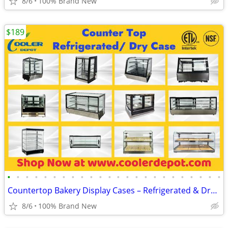
8/6
100% Brand New
$189
•
•
•
•
•
•
•
•
•
•
•
•
•
•
•
•
•
•
•
•
•
•
•
•
Countertop Bakery Display Cases – Refrigerated & Dry Showcase
8/6
100% Brand New