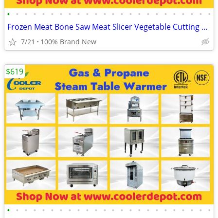
•
•
•
•
•
•
•
•
•
•
•
•
•
•
•
•
•
•
•
•
•
•
•
•
Frozen Meat Bone Saw Meat Slicer Vegetable Cutting Food Processing Equ
7/21
100% Brand New
$619
•
•
•
•
•
•
•
•
•
•
•
•
•
•
•
•
•
•
•
•
•
•
•
•