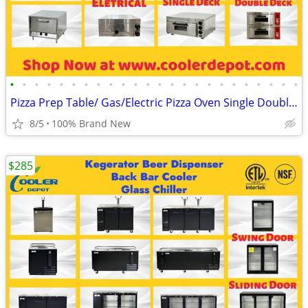
•
•
•
•
•
•
•
•
•
•
•
•
•
•
•
•
•
•
•
•
•
•
•
•
Pizza Prep Table/ Gas/Electric Pizza Oven Single Double Deck
8/5
100% Brand New
$285