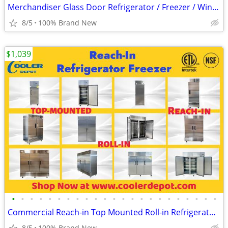
Merchandiser Glass Door Refrigerator / Freezer / Wine Cooler
8/5
100% Brand New
$1,039
•
•
•
•
•
•
•
•
•
•
•
•
•
•
•
•
•
•
•
•
•
•
•
Commercial Reach-in Top Mounted Roll-in Refrigerator Freezer
8/5
100% Brand New