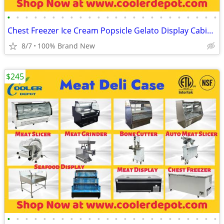
•
•
•
•
•
•
•
•
•
•
•
•
•
•
•
•
•
•
•
•
•
•
•
•
Chest Freezer Ice Cream Popsicle Gelato Display Cabinet
8/7
100% Brand New
$245
•
•
•
•
•
•
•
•
•
•
•
•
•
•
•
•
•
•
•
•
•
•
•
•