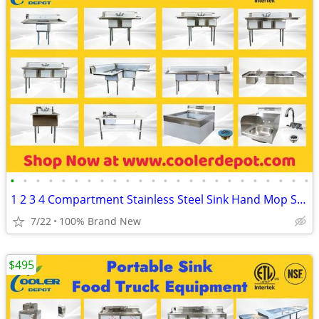
•
•
•
•
•
•
•
•
•
•
•
•
•
•
•
•
•
•
•
•
•
•
•
•
1 2 3 4 Compartment Stainless Steel Sink Hand Mop Sink Faucet
7/22
100% Brand New
$495