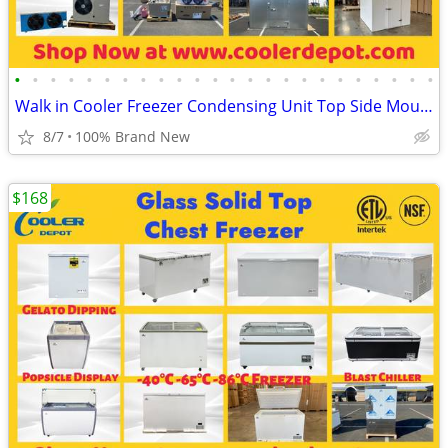
•
•
•
•
•
•
•
•
•
•
•
•
•
•
•
•
•
•
•
•
•
•
•
•
Walk in Cooler Freezer Condensing Unit Top Side Mounted Refrigeration
8/7
100% Brand New
$168