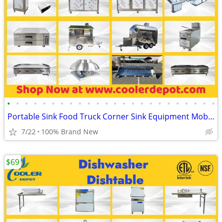
•
•
•
•
•
•
•
•
•
•
•
•
•
•
•
•
•
•
•
•
•
•
•
•
Portable Sink Food Truck Corner Sink Equipment Mobile Kitchen
7/22
100% Brand New
$69