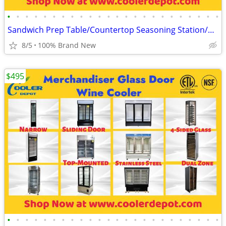
•
•
•
•
•
•
•
•
•
•
•
•
•
•
•
•
•
•
•
•
•
•
•
•
Sandwich Prep Table/Countertop Seasoning Station/Buffet Cold Table
8/5
100% Brand New
$495
•
•
•
•
•
•
•
•
•
•
•
•
•
•
•
•
•
•
•
•
•
•
•
•