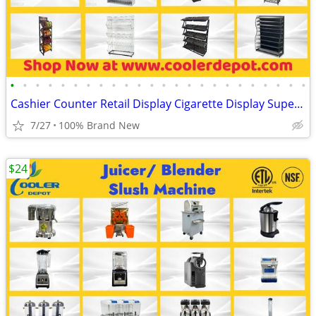
•
•
•
•
•
•
•
•
•
•
•
•
•
•
•
•
•
•
•
•
•
•
•
•
Cashier Counter Retail Display Cigarette Display Supermarket Fixtures
7/27
100% Brand New
$24