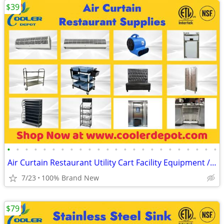
$39
•
•
•
•
•
•
•
•
•
•
•
•
•
•
•
•
•
•
•
•
•
•
•
•
Air Curtain Restaurant Utility Cart Facility Equipment / Storage
7/23
100% Brand New
$79