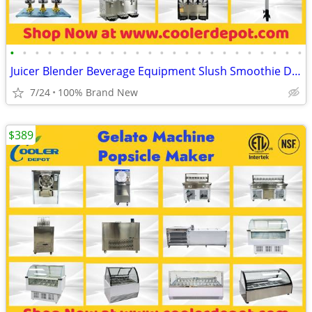
•
•
•
•
•
•
•
•
•
•
•
•
•
•
•
•
•
•
•
•
•
•
•
•
Juicer Blender Beverage Equipment Slush Smoothie Drink Machine
7/24
100% Brand New
$389