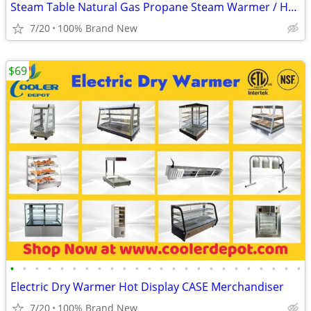
Steam Table Natural Gas Propane Steam Warmer / Hot Display /
7/20
100% Brand New
$69
•
•
•
•
•
•
•
•
•
•
•
•
•
•
•
•
•
•
•
•
•
•
•
•
Electric Dry Warmer Hot Display CASE Merchandiser
7/20
100% Brand New