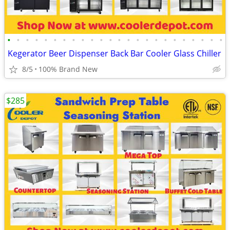
•
•
•
•
•
•
•
•
•
•
•
•
•
•
•
•
•
•
•
•
•
•
•
•
Kegerator Beer Dispenser Back Bar Cooler Glass Chiller
8/5
100% Brand New
$285