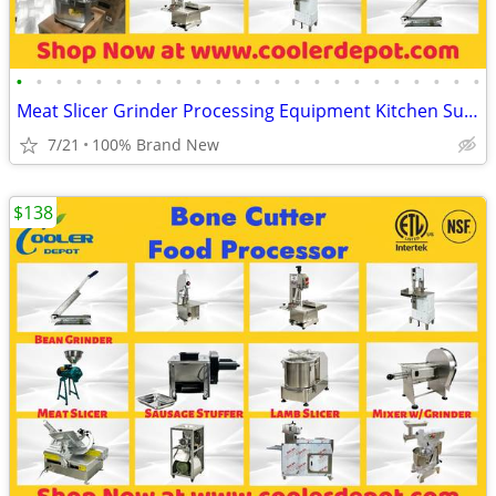
•
•
•
•
•
•
•
•
•
•
•
•
•
•
•
•
•
•
•
•
•
•
•
•
Meat Slicer Grinder Processing Equipment Kitchen Supplies
7/21
100% Brand New
$138