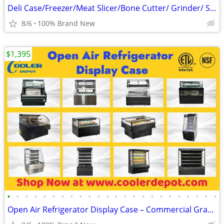
Deli Case/Freezer/Meat Slicer/Bone Cutter/ Grinder/ Saw
8/6
100% Brand New
$1,395
•
•
•
•
•
•
•
•
•
•
•
•
•
•
•
•
•
•
•
•
•
•
•
•
Open Air Refrigerator Display Case – Commercial Grab & Go Cooler