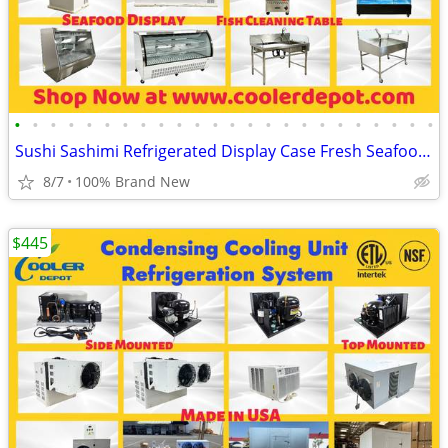
•
•
•
•
•
•
•
•
•
•
•
•
•
•
•
•
•
•
•
•
•
•
•
•
Sushi Sashimi Refrigerated Display Case Fresh Seafood Showcase Fish Cl
8/7
100% Brand New
$445