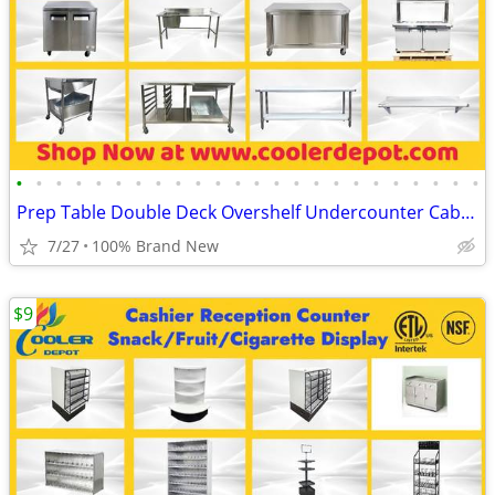
•
•
•
•
•
•
•
•
•
•
•
•
•
•
•
•
•
•
•
•
•
•
•
•
Prep Table Double Deck Overshelf Undercounter Cabinet Donut Table Equ
7/27
100% Brand New
$9