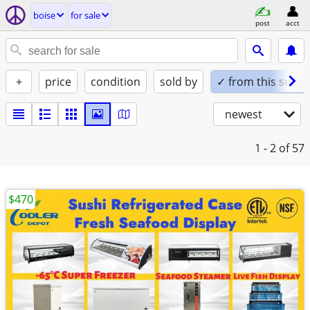
boise
for sale
post
acct
+
price
condition
sold by
✓ from this seller
newest
1 - 2
of 57
$470