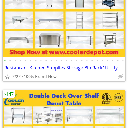
•
•
•
•
•
•
•
•
•
•
•
•
•
•
•
•
•
•
•
•
•
•
•
•
Restaurant Kitchen Supplies Storage Bin Rack/ Utility Equipment
7/27
100% Brand New
$147