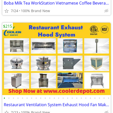
Boba Milk Tea WorkStation Vietnamese Coffee Beverage Cafe Prep Bubble
7/24
100% Brand New
$215
•
•
•
•
•
•
•
•
•
•
•
•
•
•
•
•
•
•
•
•
•
•
•
•
Restaurant Ventilation System Exhaust Hood Fan Makeup Air fan
7/23
100% Brand New