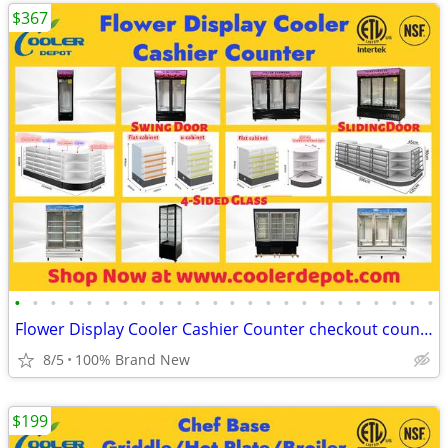
$367
•
•
•
•
•
•
•
•
•
•
•
•
•
•
•
•
•
•
•
•
•
•
•
•
Flower Display Cooler Cashier Counter checkout counter
8/5
100% Brand New
$199