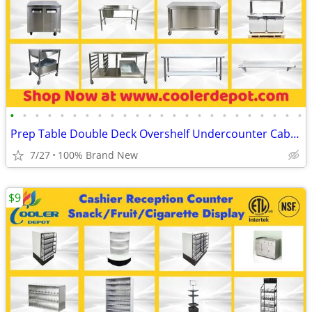
•
•
•
•
•
•
•
•
•
•
•
•
•
•
•
•
•
•
•
•
•
•
•
•
Prep Table Double Deck Overshelf Undercounter Cabinet Donut Table Equ
7/27
100% Brand New
$9