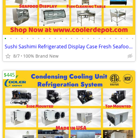
•
•
•
•
•
•
•
•
•
•
•
•
•
•
•
•
•
•
•
•
•
•
•
•
Sushi Sashimi Refrigerated Display Case Fresh Seafood Showcase Fish Cl
8/7
100% Brand New
$445