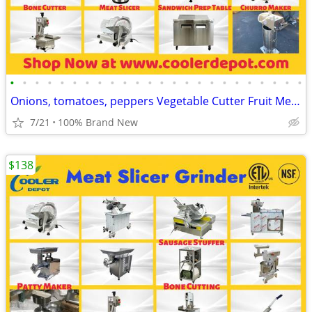
•
•
•
•
•
•
•
•
•
•
•
•
•
•
•
•
•
•
•
•
•
•
•
•
Onions, tomatoes, peppers Vegetable Cutter Fruit Meat Food Prep / Proc
7/21
100% Brand New
$138