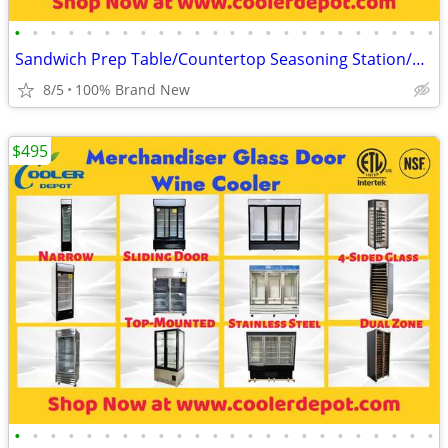
•
•
•
•
•
•
•
•
•
•
•
•
•
•
•
•
•
•
•
•
•
•
•
•
Sandwich Prep Table/Countertop Seasoning Station/Buffet Cold Table
8/5
100% Brand New
$495
•
•
•
•
•
•
•
•
•
•
•
•
•
•
•
•
•
•
•
•
•
•
•
•