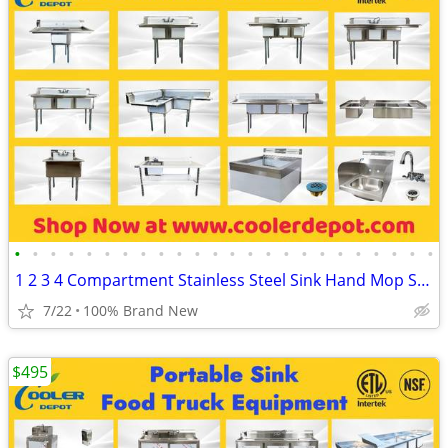
•
•
•
•
•
•
•
•
•
•
•
•
•
•
•
•
•
•
•
•
•
•
•
•
1 2 3 4 Compartment Stainless Steel Sink Hand Mop Sink Faucet
7/22
100% Brand New
$495