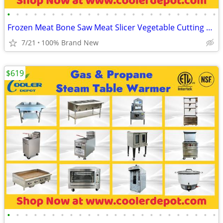
•
•
•
•
•
•
•
•
•
•
•
•
•
•
•
•
•
•
•
•
•
•
•
•
Frozen Meat Bone Saw Meat Slicer Vegetable Cutting Food Processing Equ
7/21
100% Brand New
$619
•
•
•
•
•
•
•
•
•
•
•
•
•
•
•
•
•
•
•
•
•
•
•
•