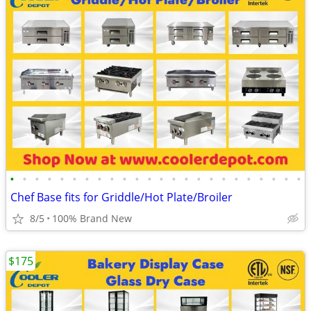
•
•
•
•
•
•
•
•
•
•
•
•
•
•
•
•
•
•
•
•
•
•
•
•
Chef Base fits for Griddle/Hot Plate/Broiler
8/5
100% Brand New
$175