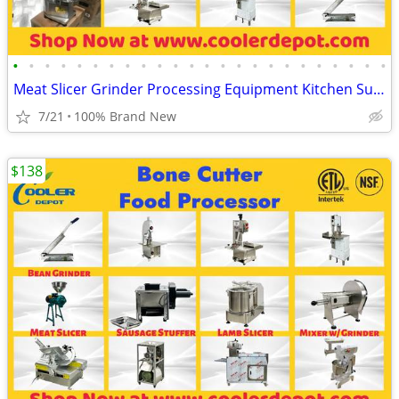
•
•
•
•
•
•
•
•
•
•
•
•
•
•
•
•
•
•
•
•
•
•
•
•
Meat Slicer Grinder Processing Equipment Kitchen Supplies
7/21
100% Brand New
$138