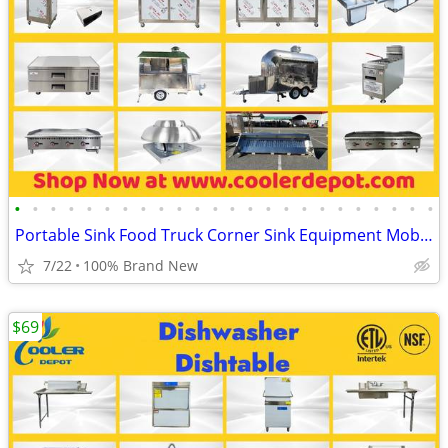
•
•
•
•
•
•
•
•
•
•
•
•
•
•
•
•
•
•
•
•
•
•
•
•
Portable Sink Food Truck Corner Sink Equipment Mobile Kitchen
7/22
100% Brand New
$69