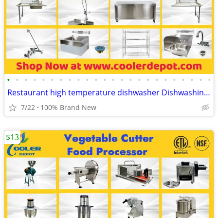
•
•
•
•
•
•
•
•
•
•
•
•
•
•
•
•
•
•
•
•
•
•
•
•
Restaurant high temperature dishwasher Dishwashing Dish Table Cabinet
7/22
100% Brand New
$13