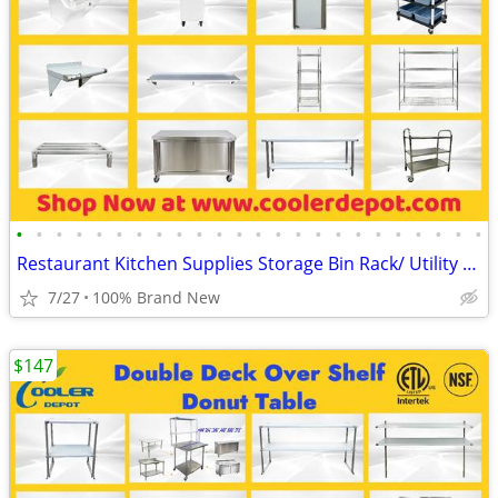
•
•
•
•
•
•
•
•
•
•
•
•
•
•
•
•
•
•
•
•
•
•
•
•
Restaurant Kitchen Supplies Storage Bin Rack/ Utility Equipment
7/27
100% Brand New
$147