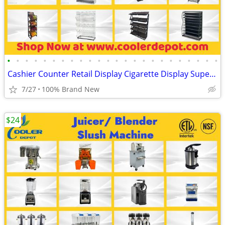
•
•
•
•
•
•
•
•
•
•
•
•
•
•
•
•
•
•
•
•
•
•
•
•
Cashier Counter Retail Display Cigarette Display Supermarket Fixtures
7/27
100% Brand New
$24