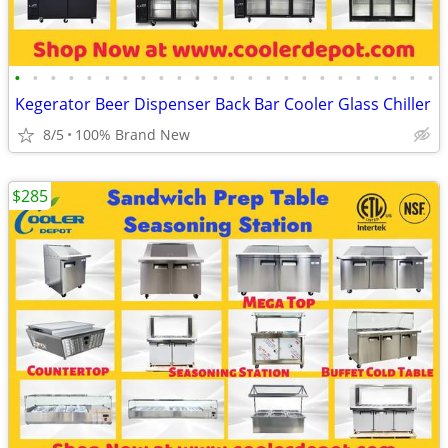
•
•
•
•
•
•
•
•
•
•
•
•
•
•
•
•
•
•
•
•
•
•
•
•
Kegerator Beer Dispenser Back Bar Cooler Glass Chiller
8/5
100% Brand New
$285