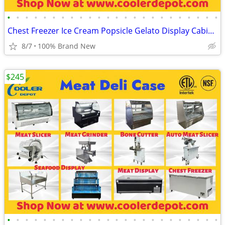
•
•
•
•
•
•
•
•
•
•
•
•
•
•
•
•
•
•
•
•
•
•
•
•
Chest Freezer Ice Cream Popsicle Gelato Display Cabinet
8/7
100% Brand New
$245
•
•
•
•
•
•
•
•
•
•
•
•
•
•
•
•
•
•
•
•
•
•
•
•