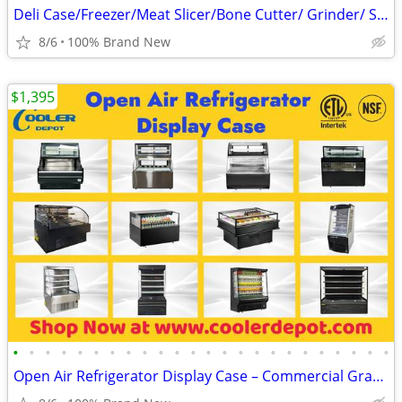
Deli Case/Freezer/Meat Slicer/Bone Cutter/ Grinder/ Saw
8/6
100% Brand New
$1,395
•
•
•
•
•
•
•
•
•
•
•
•
•
•
•
•
•
•
•
•
•
•
•
•
Open Air Refrigerator Display Case – Commercial Grab & Go Cooler