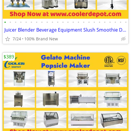
•
•
•
•
•
•
•
•
•
•
•
•
•
•
•
•
•
•
•
•
•
•
•
•
Juicer Blender Beverage Equipment Slush Smoothie Drink Machine
7/24
100% Brand New
$389