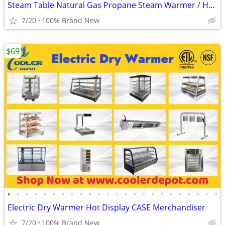
Steam Table Natural Gas Propane Steam Warmer / Hot Display /
7/20
100% Brand New
$69
•
•
•
•
•
•
•
•
•
•
•
•
•
•
•
•
•
•
•
•
•
•
•
•
Electric Dry Warmer Hot Display CASE Merchandiser
7/20
100% Brand New