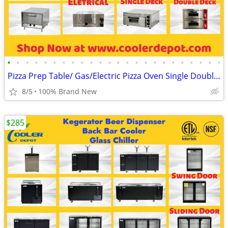
•
•
•
•
•
•
•
•
•
•
•
•
•
•
•
•
•
•
•
•
•
•
•
•
Pizza Prep Table/ Gas/Electric Pizza Oven Single Double Deck
8/5
100% Brand New
$285