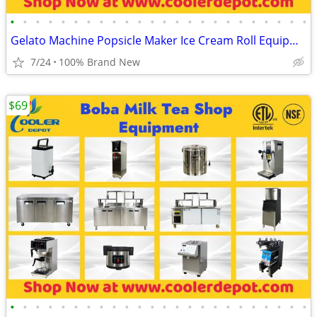
•
•
•
•
•
•
•
•
•
•
•
•
•
•
•
•
•
•
•
•
•
•
•
•
Gelato Machine Popsicle Maker Ice Cream Roll Equipment Dipping Cabine
7/24
100% Brand New
$69
•
•
•
•
•
•
•
•
•
•
•
•
•
•
•
•
•
•
•
•
•
•
•
•