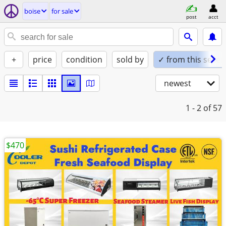
boise
for sale
post
acct
+
price
condition
sold by
✓ from this seller
newest
1 - 2
of 57
$470