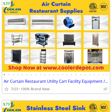
$39
•
•
•
•
•
•
•
•
•
•
•
•
•
•
•
•
•
•
•
•
•
•
•
•
Air Curtain Restaurant Utility Cart Facility Equipment / Storage
7/23
100% Brand New
$79