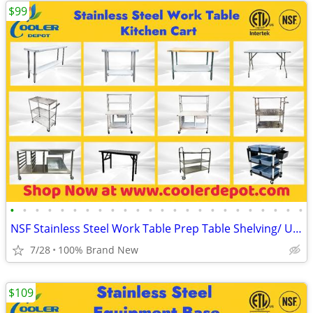
$99
•
•
•
•
•
•
•
•
•
•
•
•
•
•
•
•
•
•
•
•
•
•
•
•
NSF Stainless Steel Work Table Prep Table Shelving/ Utility Cart
7/28
100% Brand New
$109