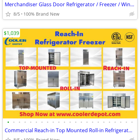
Merchandiser Glass Door Refrigerator / Freezer / Wine Cooler
8/5
100% Brand New
$1,039
•
•
•
•
•
•
•
•
•
•
•
•
•
•
•
•
•
•
•
•
•
•
•
Commercial Reach-in Top Mounted Roll-in Refrigerator Freezer
8/5
100% Brand New