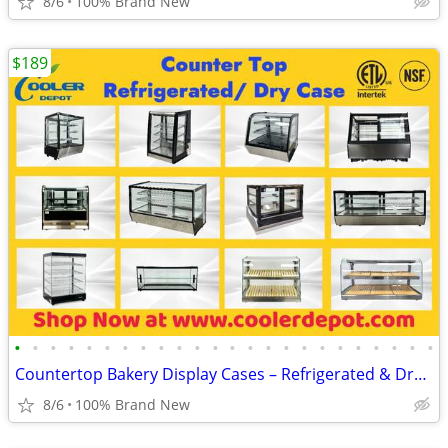
8/6
100% Brand New
$189
•
•
•
•
•
•
•
•
•
•
•
•
•
•
•
•
•
•
•
•
•
•
•
•
Countertop Bakery Display Cases – Refrigerated & Dry Showcase
8/6
100% Brand New