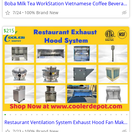
Boba Milk Tea WorkStation Vietnamese Coffee Beverage Cafe Prep Bubble
7/24
100% Brand New
$215
•
•
•
•
•
•
•
•
•
•
•
•
•
•
•
•
•
•
•
•
•
•
•
•
Restaurant Ventilation System Exhaust Hood Fan Makeup Air fan
7/23
100% Brand New