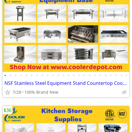
•
•
•
•
•
•
•
•
•
•
•
•
•
•
•
•
•
•
•
•
•
•
•
•
NSF Stainless Steel Equipment Stand Countertop Cooking Equipment
7/28
100% Brand New
$36