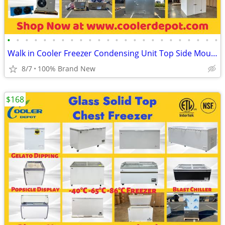
•
•
•
•
•
•
•
•
•
•
•
•
•
•
•
•
•
•
•
•
•
•
•
•
Walk in Cooler Freezer Condensing Unit Top Side Mounted Refrigeration
8/7
100% Brand New
$168