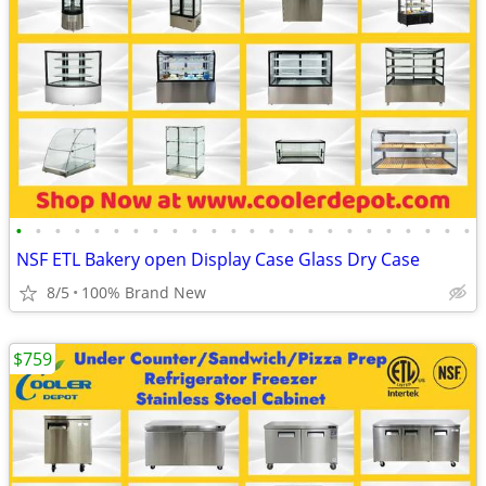
•
•
•
•
•
•
•
•
•
•
•
•
•
•
•
•
•
•
•
•
•
•
•
•
NSF ETL Bakery open Display Case Glass Dry Case
8/5
100% Brand New
$759