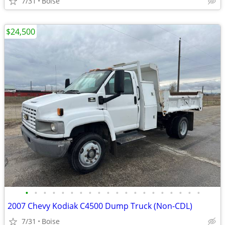
7/31
Boise
$24,500
•
•
•
•
•
•
•
•
•
•
•
•
•
•
•
•
•
•
•
•
2007 Chevy Kodiak C4500 Dump Truck (Non-CDL)
7/31
Boise