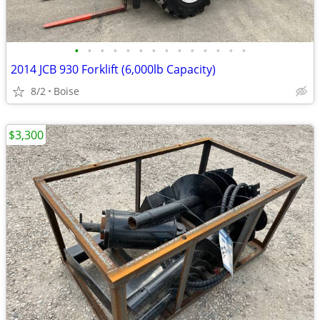
•
•
•
•
•
•
•
•
•
•
•
•
•
•
2014 JCB 930 Forklift (6,000lb Capacity)
8/2
Boise
$3,300