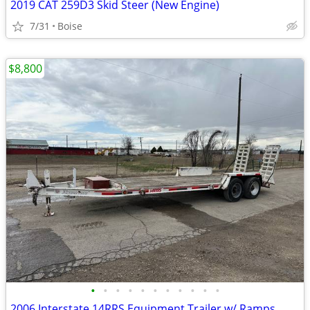
2019 CAT 259D3 Skid Steer (New Engine)
7/31
Boise
$8,800
•
•
•
•
•
•
•
•
•
•
•
2006 Interstate 14RRS Equipment Trailer w/ Ramps