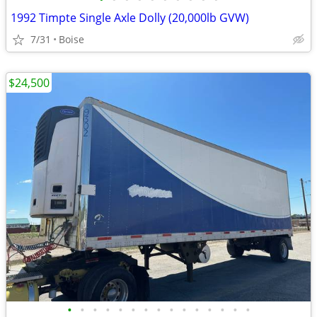
1992 Timpte Single Axle Dolly (20,000lb GVW)
7/31
Boise
$24,500
•
•
•
•
•
•
•
•
•
•
•
•
•
•
•