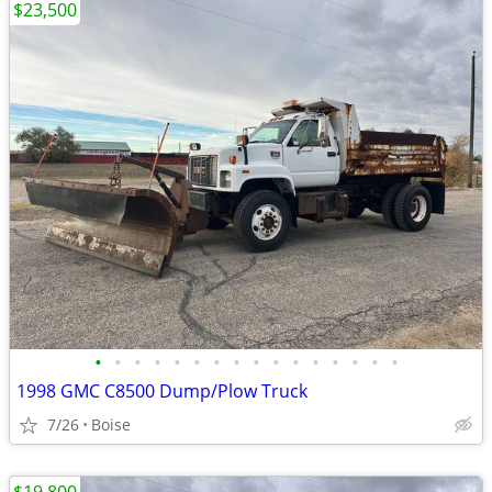
$23,500
•
•
•
•
•
•
•
•
•
•
•
•
•
•
•
•
1998 GMC C8500 Dump/Plow Truck
7/26
Boise