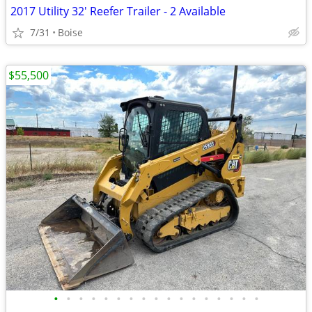
2017 Utility 32' Reefer Trailer - 2 Available
7/31
Boise
$55,500
•
•
•
•
•
•
•
•
•
•
•
•
•
•
•
•
•