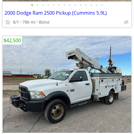
•
•
•
•
•
•
•
•
•
•
•
•
•
•
2000 Dodge Ram 2500 Pickup (Cummins 5.9L)
8/1
78k mi
Boise
$42,500