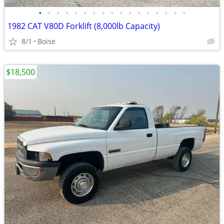
•
•
•
•
•
•
•
•
•
•
•
•
•
•
•
•
•
1982 CAT V80D Forklift (8,000lb Capacity)
8/1
Boise
$18,500