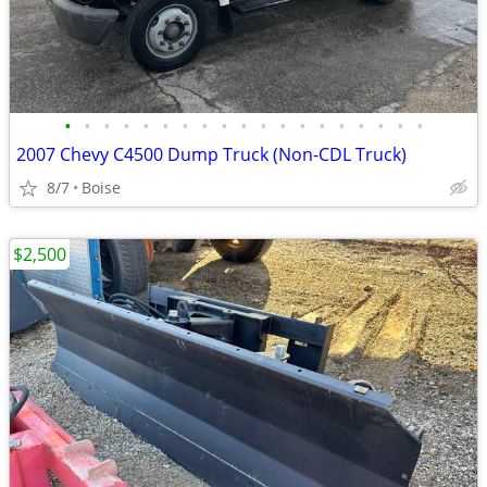
•
•
•
•
•
•
•
•
•
•
•
•
•
•
•
•
•
•
•
2007 Chevy C4500 Dump Truck (Non-CDL Truck)
8/7
Boise
$2,500