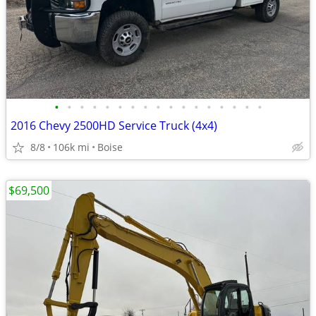
•
•
•
•
•
•
•
•
•
•
•
•
•
•
•
•
•
2016 Chevy 2500HD Service Truck (4x4)
8/8
106k mi
Boise
$69,500