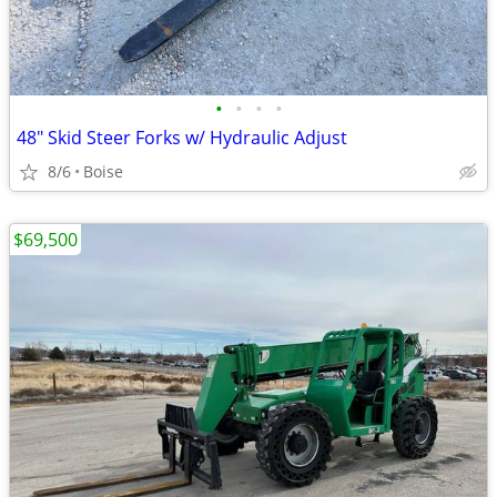
•
•
•
•
48" Skid Steer Forks w/ Hydraulic Adjust
8/6
Boise
$69,500