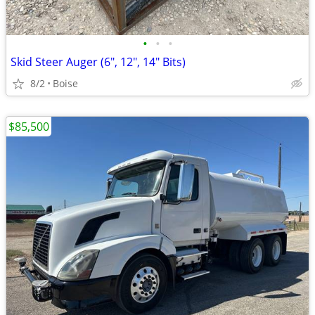
•
•
•
Skid Steer Auger (6", 12", 14" Bits)
8/2
Boise
$85,500