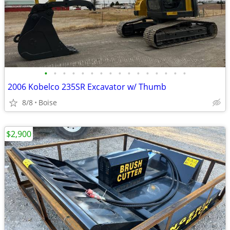
•
•
•
•
•
•
•
•
•
•
•
•
•
•
•
•
2006 Kobelco 235SR Excavator w/ Thumb
8/8
Boise
$2,900