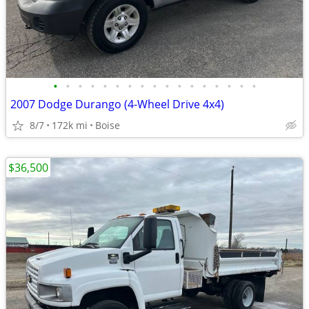
•
•
•
•
•
•
•
•
•
•
•
•
•
•
•
•
•
2007 Dodge Durango (4-Wheel Drive 4x4)
8/7
172k mi
Boise
$36,500