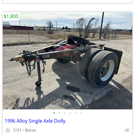
$1,800
•
•
•
•
•
•
1996 Alloy Single Axle Dolly
7/31
Boise