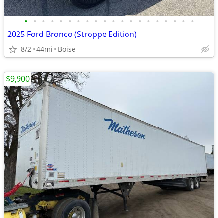
•
•
•
•
•
•
•
•
•
•
•
•
•
•
•
•
•
•
•
•
2025 Ford Bronco (Stroppe Edition)
8/2
44mi
Boise
$9,900