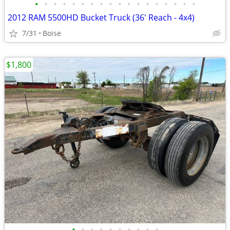
•
•
•
•
•
•
•
•
•
•
•
•
•
•
•
•
•
•
2012 RAM 5500HD Bucket Truck (36' Reach - 4x4)
7/31
Boise
$1,800
•
•
•
•
•
•
•
•
•
•