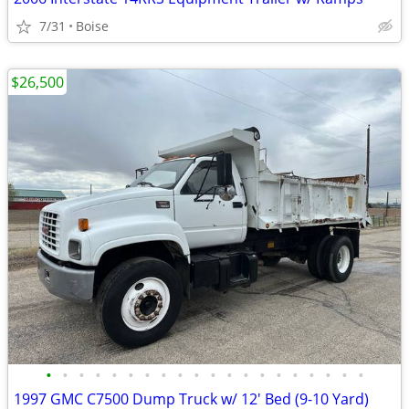
7/31
Boise
$26,500
•
•
•
•
•
•
•
•
•
•
•
•
•
•
•
•
•
•
•
•
1997 GMC C7500 Dump Truck w/ 12' Bed (9-10 Yard)