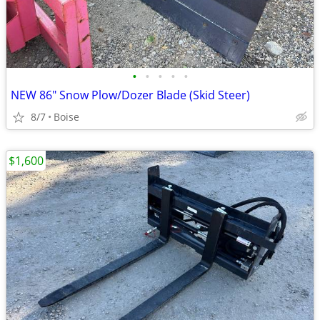
•
•
•
•
•
NEW 86" Snow Plow/Dozer Blade (Skid Steer)
8/7
Boise
$1,600