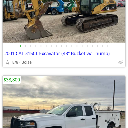
•
•
•
•
•
•
•
•
•
•
•
•
•
•
•
•
•
•
2001 CAT 315CL Excavator (48" Bucket w/ Thumb)
8/8
Boise
$38,800