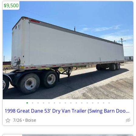
$9,500
•
•
•
•
•
•
•
•
•
•
•
•
•
•
•
•
1998 Great Dane 53' Dry Van Trailer (Swing Barn Doors)
7/26
Boise