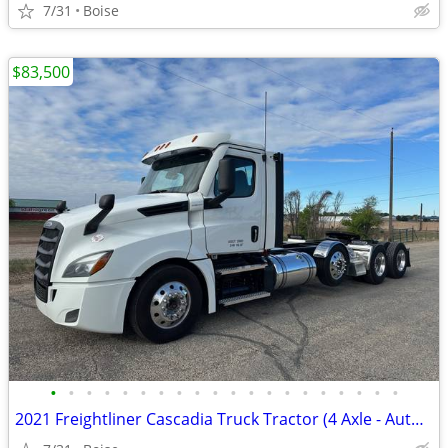
7/31
Boise
$83,500
•
•
•
•
•
•
•
•
•
•
•
•
•
•
•
•
•
•
•
•
2021 Freightliner Cascadia Truck Tractor (4 Axle - Automatic)