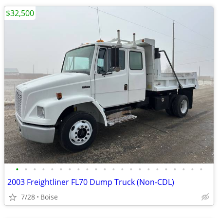
$32,500
•
•
•
•
•
•
•
•
•
•
•
•
•
•
•
•
•
•
•
•
•
•
2003 Freightliner FL70 Dump Truck (Non-CDL)
7/28
Boise