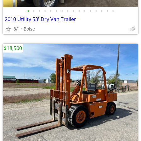
•
•
•
•
•
•
•
•
•
•
•
•
•
•
•
•
2010 Utility 53' Dry Van Trailer
8/1
Boise
$18,500