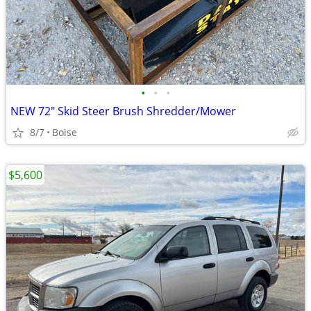
•
•
•
NEW 72" Skid Steer Brush Shredder/Mower
8/7
Boise
$5,600