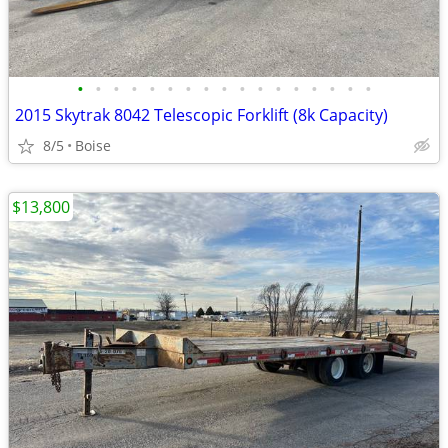
•
•
•
•
•
•
•
•
•
•
•
•
•
•
•
•
•
2015 Skytrak 8042 Telescopic Forklift (8k Capacity)
8/5
Boise
$13,800