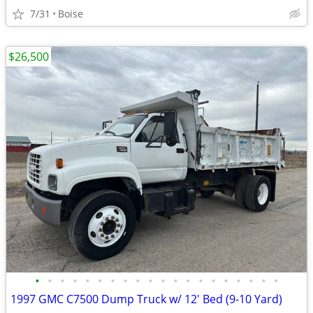
7/31
Boise
$26,500
•
•
•
•
•
•
•
•
•
•
•
•
•
•
•
•
•
•
•
•
1997 GMC C7500 Dump Truck w/ 12' Bed (9-10 Yard)