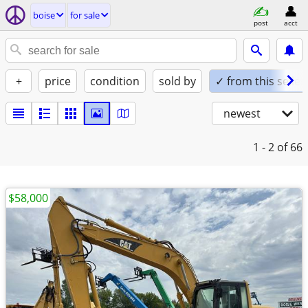
boise
for sale
post
acct
+
price
condition
sold by
✓ from this seller
newest
1 - 2
of 66
$58,000