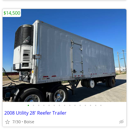
$14,500
•
•
•
•
•
•
•
•
•
•
•
•
•
•
•
2008 Utility 28' Reefer Trailer
7/30
Boise