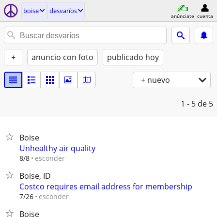
boise
desvaríos
anúnciate
cuenta
+
anuncio con foto
publicado hoy
+ nuevo
1 - 5
de 5
Boise
Unhealthy air quality
esconder
8/8
Boise, ID
Costco requires email address for membership
esconder
7/26
Boise