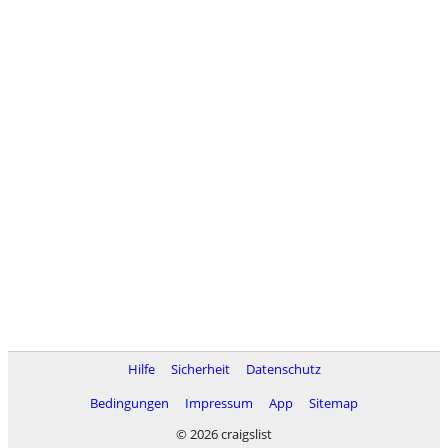
Hilfe
Sicherheit
Datenschutz
Bedingungen
Impressum
App
Sitemap
© 2026 craigslist