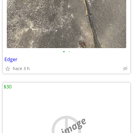
•
•
Edger
hace 3 h
$30
no image