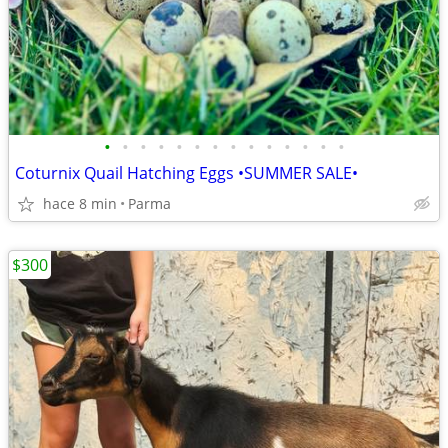
•
•
•
•
•
•
•
•
•
•
•
•
•
•
Coturnix Quail Hatching Eggs •SUMMER SALE•
hace 8 min
Parma
$300