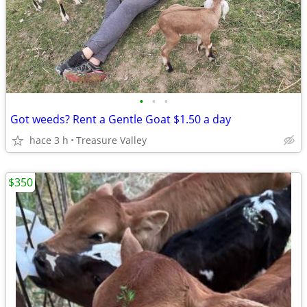
•
•
•
Got weeds? Rent a Gentle Goat $1.50 a day
hace 3 h
Treasure Valley
$350