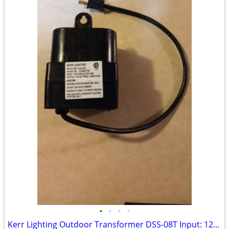
•
•
•
•
Kerr Lighting Outdoor Transformer DSS-08T Input: 120V 60Hz 0.33A 38W O