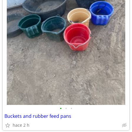
•
•
•
Buckets and rubber feed pans
hace 2 h