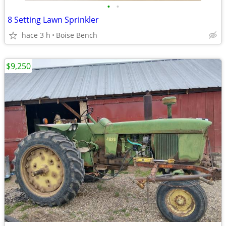
•
•
8 Setting Lawn Sprinkler
hace 3 h
Boise Bench
$9,250