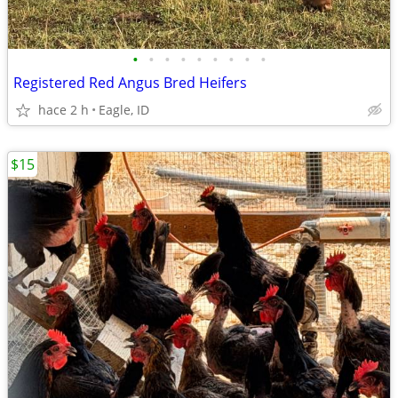
•
•
•
•
•
•
•
•
•
Registered Red Angus Bred Heifers
hace 2 h
Eagle, ID
$15