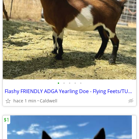
•
•
•
•
•
Flashy FRIENDLY ADGA Yearling Doe - Flying Feets/TUA/Almar Acres
hace 1 min
Caldwell
$1