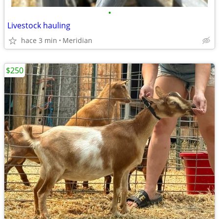
•
Livestock hauling
hace 3 min
Meridian
$250