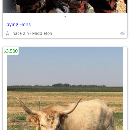
•
Laying Hens
hace 2 h
Middleton
$3,500