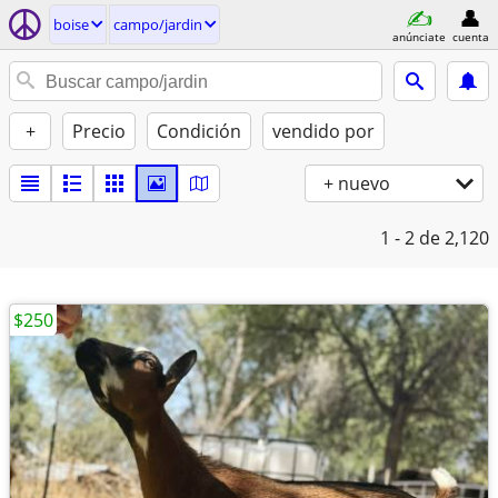
boise
campo/jardin
anúnciate
cuenta
+
Precio
Condición
vendido por
+ nuevo
1 - 2
de 2,120
$250