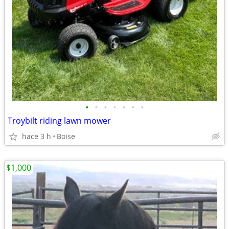
•
•
•
•
•
•
•
Troybilt riding lawn mower
hace 3 h
Boise
$1,000