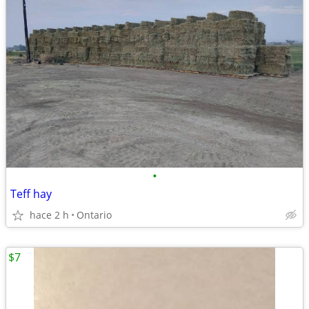
•
Teff hay
hace 2 h
Ontario
$7