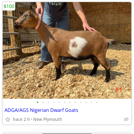
$100
•
•
•
•
•
•
•
•
•
•
•
•
ADGA/AGS Nigerian Dwarf Goats
hace 2 h
New Plymouth