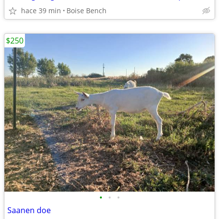
hace 39 min
Boise Bench
$250
•
•
•
Saanen doe