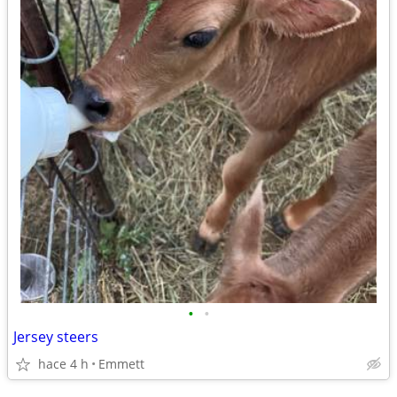
•
•
Jersey steers
hace 4 h
Emmett