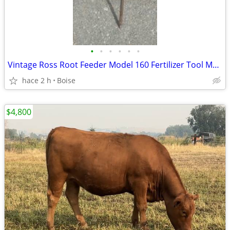
•
•
•
•
•
•
Vintage Ross Root Feeder Model 160 Fertilizer Tool Metal Heavy Duty 28" Spike
hace 2 h
Boise
$4,800