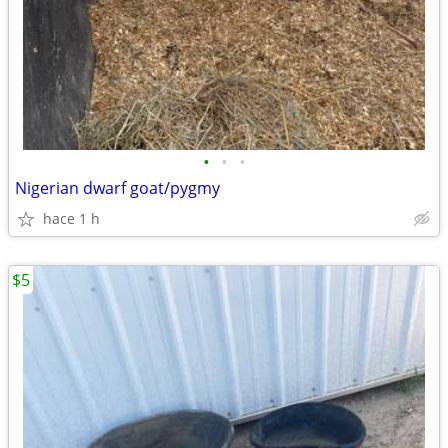
•
•
•
Nigerian dwarf goat/pygmy
hace 1 h
$5