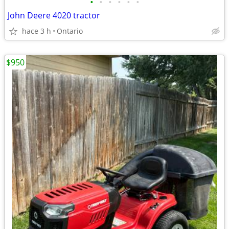
•
•
•
•
•
•
John Deere 4020 tractor
hace 3 h
Ontario
$950