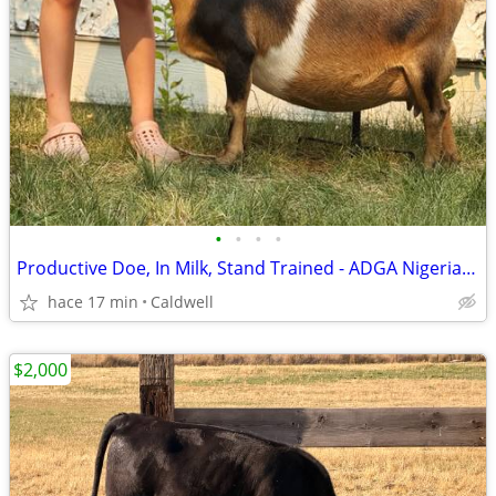
•
•
•
•
Productive Doe, In Milk, Stand Trained - ADGA Nigerian -Polled
hace 17 min
Caldwell
$2,000