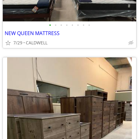
•
•
•
•
•
•
•
•
NEW QUEEN MATTRESS
7/29
CALDWELL