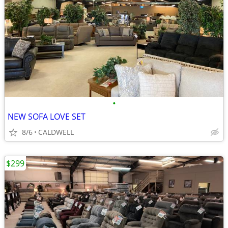
•
NEW SOFA LOVE SET
8/6
CALDWELL
$299