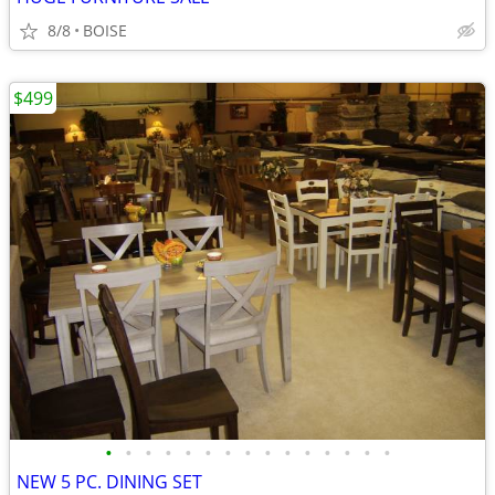
8/8
BOISE
$499
•
•
•
•
•
•
•
•
•
•
•
•
•
•
•
NEW 5 PC. DINING SET