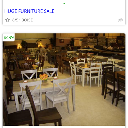
•
HUGE FURNITURE SALE
8/5
BOISE
$499