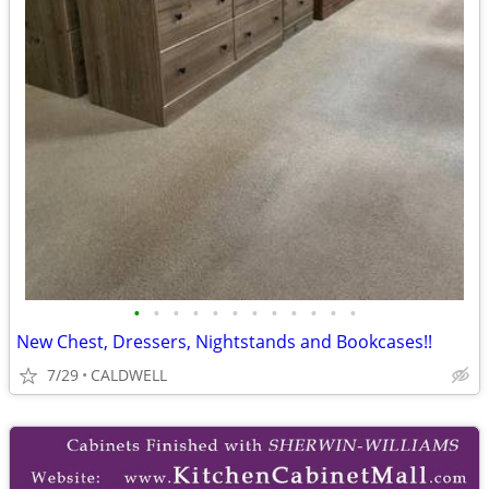
•
•
•
•
•
•
•
•
•
•
•
•
New Chest, Dressers, Nightstands and Bookcases!!
7/29
CALDWELL