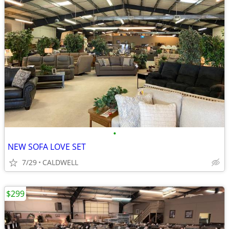
•
NEW SOFA LOVE SET
7/29
CALDWELL
$299