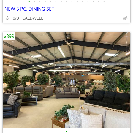
•
•
•
•
•
•
•
•
•
•
•
•
•
•
•
NEW 5 PC. DINING SET
8/3
CALDWELL
$899
•