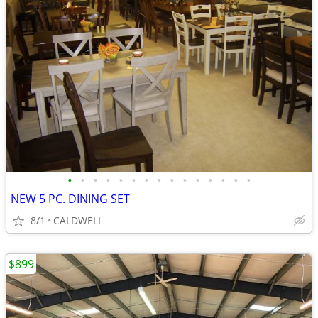
•
•
•
•
•
•
•
•
•
•
•
•
•
•
•
NEW 5 PC. DINING SET
8/1
CALDWELL
$899