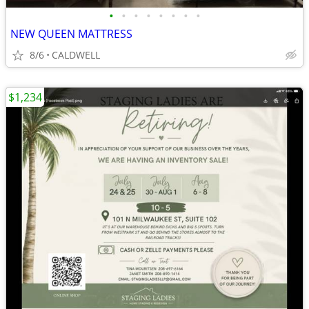
•
•
•
•
•
•
•
•
NEW QUEEN MATTRESS
8/6
CALDWELL
$1,234