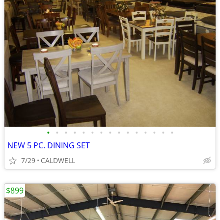
•
•
•
•
•
•
•
•
•
•
•
•
•
•
•
NEW 5 PC. DINING SET
7/29
CALDWELL
$899