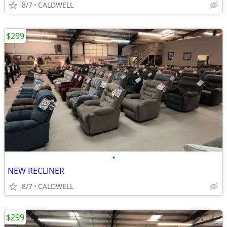
8/7
CALDWELL
$299
•
NEW RECLINER
8/7
CALDWELL
$299