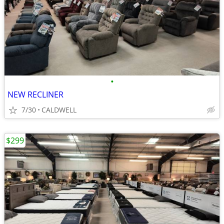
•
NEW RECLINER
7/30
CALDWELL
$299