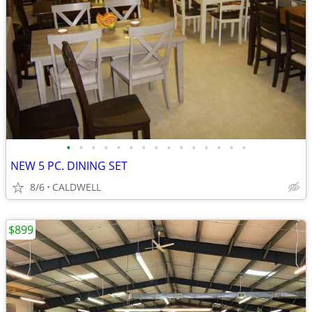
•
•
•
•
•
•
•
•
•
•
•
•
•
•
•
NEW 5 PC. DINING SET
8/6
CALDWELL
$899