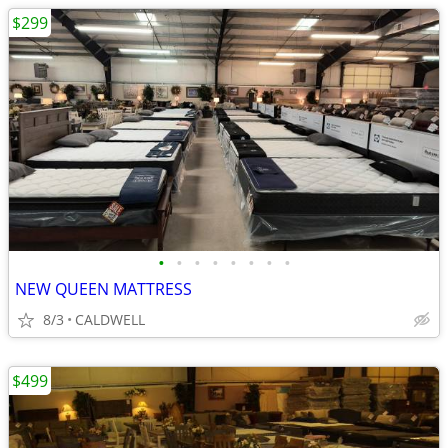
$299
•
•
•
•
•
•
•
•
NEW QUEEN MATTRESS
8/3
CALDWELL
$499