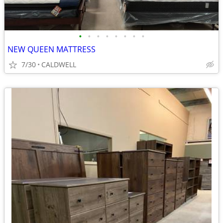
•
•
•
•
•
•
•
•
NEW QUEEN MATTRESS
7/30
CALDWELL