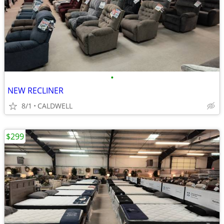
•
NEW RECLINER
8/1
CALDWELL
$299