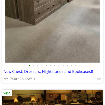
•
•
•
•
•
•
•
•
•
•
•
•
New Chest, Dressers, Nightstands and Bookcases!!
7/30
CALDWELL
$499