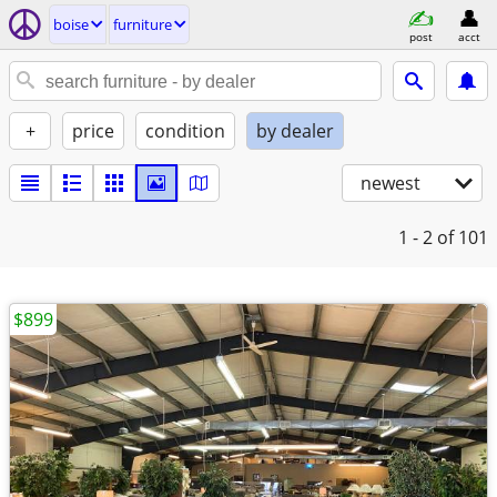
boise
furniture
post
acct
+
price
condition
by dealer
newest
1 - 2
of 101
$899