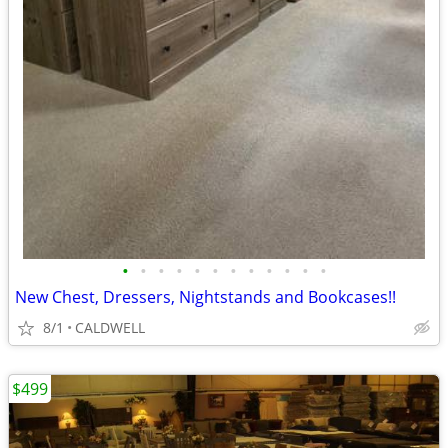
•
•
•
•
•
•
•
•
•
•
•
•
New Chest, Dressers, Nightstands and Bookcases!!
8/1
CALDWELL
$499