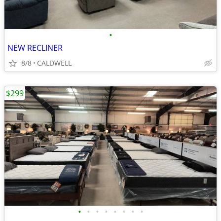
•
NEW RECLINER
8/8
CALDWELL
$299
•
•
•
•
•
•
•
•