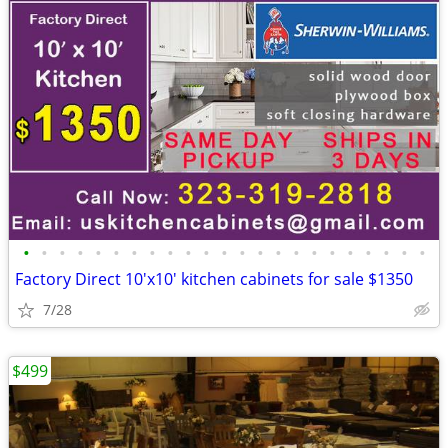
•
•
•
•
•
•
•
•
•
•
•
•
•
•
•
•
•
•
•
•
•
•
•
Factory Direct 10'x10' kitchen cabinets for sale $1350
7/28
$499