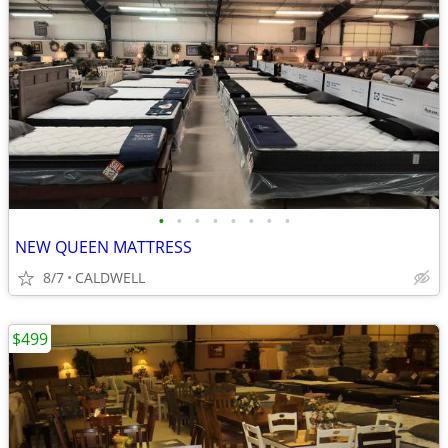
•
•
•
•
•
•
•
•
NEW QUEEN MATTRESS
8/7
CALDWELL
$499