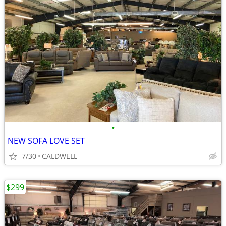
•
NEW SOFA LOVE SET
7/30
CALDWELL
$299