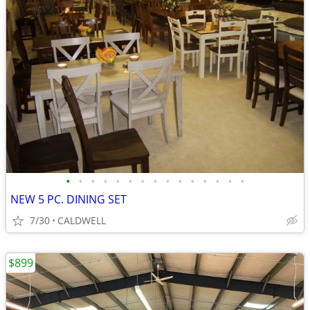
•
•
•
•
•
•
•
•
•
•
•
•
•
•
•
NEW 5 PC. DINING SET
7/30
CALDWELL
$899