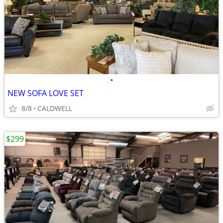
•
NEW SOFA LOVE SET
8/8
CALDWELL
$299