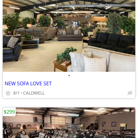
•
NEW SOFA LOVE SET
8/1
CALDWELL
$299