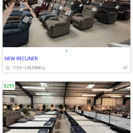
•
NEW RECLINER
7/29
CALDWELL
$299