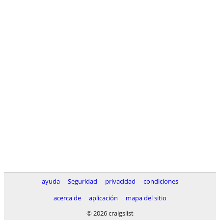
ayuda
Seguridad
privacidad
condiciones
acerca de
aplicación
mapa del sitio
© 2026 craigslist