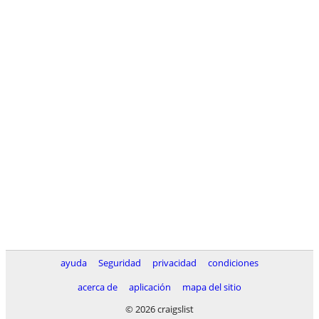
ayuda
Seguridad
privacidad
condiciones
acerca de
aplicación
mapa del sitio
© 2026 craigslist