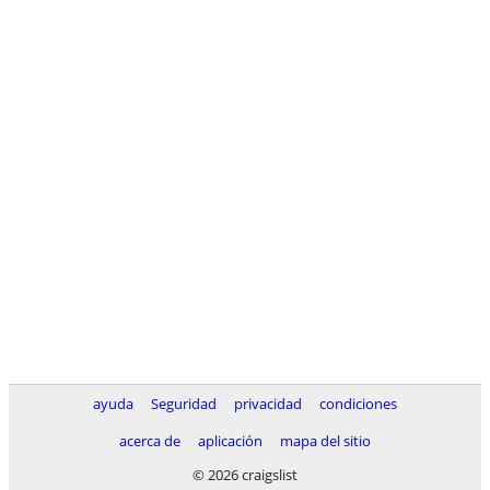
ayuda
Seguridad
privacidad
condiciones
acerca de
aplicación
mapa del sitio
© 2026 craigslist