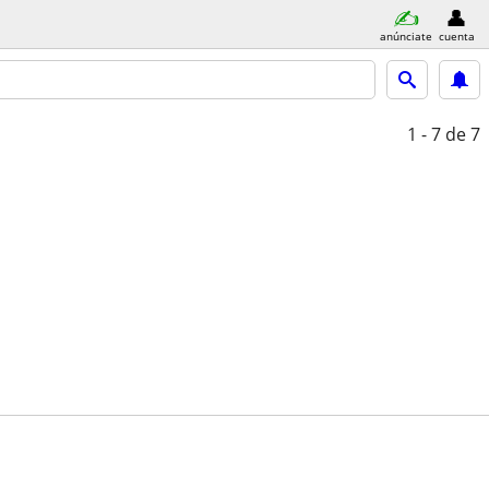
anúnciate
cuenta
1 - 7
de 7