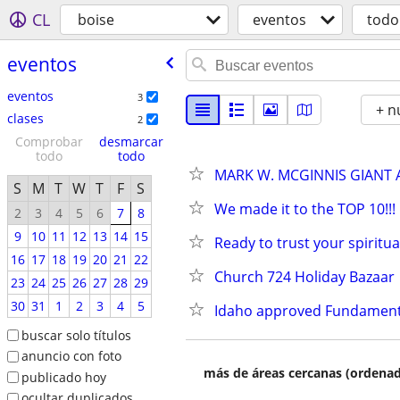
CL
boise
eventos
todo
eventos
eventos
3
+ n
clases
2
Comprobar
desmarcar
todo
todo
MARK W. MCGINNIS GIANT 
S
M
T
W
T
F
S
We made it to the TOP 10!!!
2
3
4
5
6
7
8
9
10
11
12
13
14
15
Ready to trust your spiritual
16
17
18
19
20
21
22
Church 724 Holiday Bazaar
23
24
25
26
27
28
29
30
31
1
2
3
4
5
Idaho approved Fundament
buscar solo títulos
anuncio con foto
más de áreas cercanas (ordenad
publicado hoy
ocultar duplicados