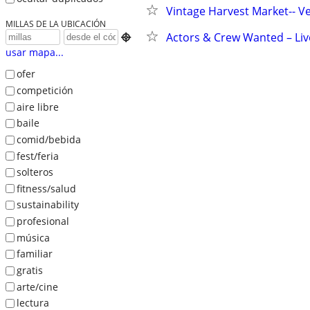
Vintage Harvest Market-- V
MILLAS DE LA UBICACIÓN
Actors & Crew Wanted – Li

usar mapa...
ofer
competición
aire libre
baile
comid/bebida
fest/feria
solteros
fitness/salud
sustainability
profesional
música
familiar
gratis
arte/cine
lectura