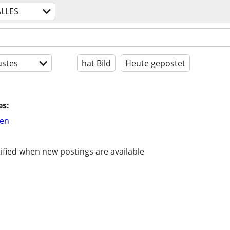
ALLES
stes
hat Bild
Heute gepostet
es:
hen
ified when new postings are available