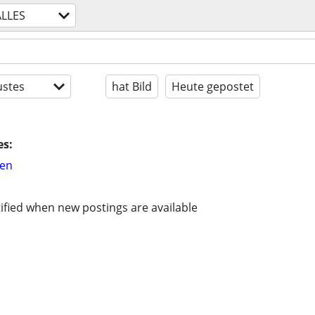
ALLES
stes
hat Bild
Heute gepostet
es:
hen
ified when new postings are available