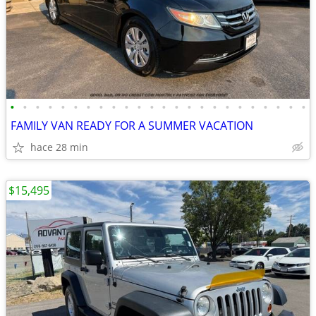
•
•
•
•
•
•
•
•
•
•
•
•
•
•
•
•
•
•
•
•
•
•
•
•
FAMILY VAN READY FOR A SUMMER VACATION
hace 28 min
$15,495