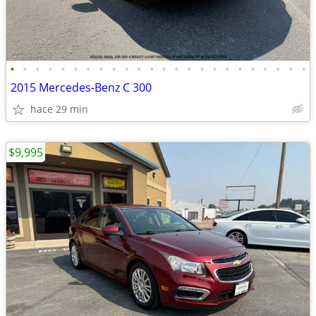
•
•
•
•
•
•
•
•
•
•
•
•
•
•
•
•
•
•
•
•
•
•
•
•
2015 Mercedes-Benz C 300
hace 29 min
$9,995