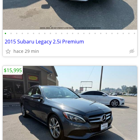
•
•
•
•
•
•
•
•
•
•
•
•
•
•
•
•
•
•
•
•
•
•
•
•
2015 Subaru Legacy 2.5i Premium
hace 29 min
$15,995