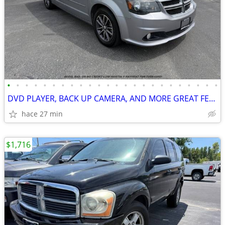
•
•
•
•
•
•
•
•
•
•
•
•
•
•
•
•
•
•
•
•
•
•
•
•
DVD PLAYER, BACK UP CAMERA, AND MORE GREAT FEATURES. BAD CREDIT? PAY
hace 27 min
$1,716