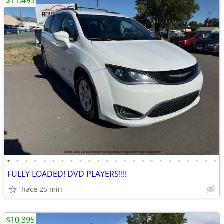
$11,495
•
•
•
•
•
•
•
•
•
•
•
•
•
•
•
•
•
•
•
•
•
•
•
•
FULLY LOADED! DVD PLAYERS!!!!
hace 25 min
$10,395