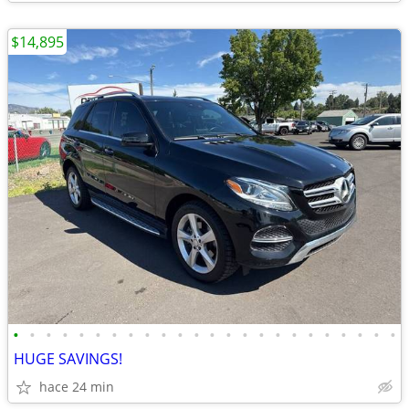
$14,895
•
•
•
•
•
•
•
•
•
•
•
•
•
•
•
•
•
•
•
•
•
•
•
•
HUGE SAVINGS!
hace 24 min