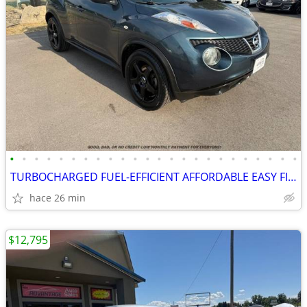
•
•
•
•
•
•
•
•
•
•
•
•
•
•
•
•
•
•
•
•
•
•
•
•
TURBOCHARGED FUEL-EFFICIENT AFFORDABLE EASY FINANCING
hace 26 min
$12,795