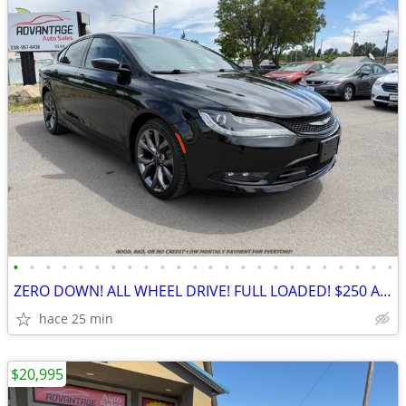
•
•
•
•
•
•
•
•
•
•
•
•
•
•
•
•
•
•
•
•
•
•
•
•
ZERO DOWN! ALL WHEEL DRIVE! FULL LOADED! $250 A MONTH!
hace 25 min
$20,995