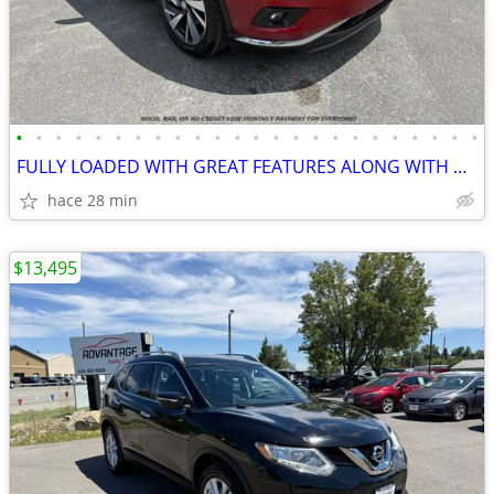
•
•
•
•
•
•
•
•
•
•
•
•
•
•
•
•
•
•
•
•
•
•
•
•
FULLY LOADED WITH GREAT FEATURES ALONG WITH A LOW MONTHLY PAYMENT!
hace 28 min
$13,495