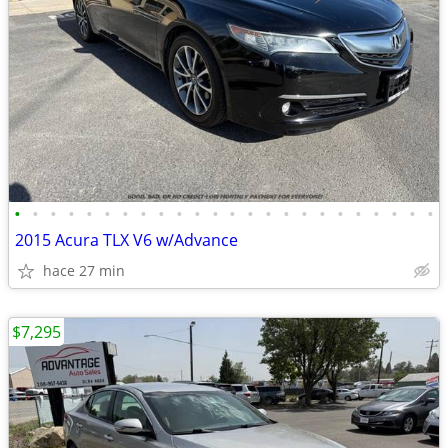
•
•
•
•
•
•
•
•
•
•
•
•
•
•
•
•
•
•
•
•
•
•
•
•
2015 Acura TLX V6 w/Advance
hace 27 min
$7,295