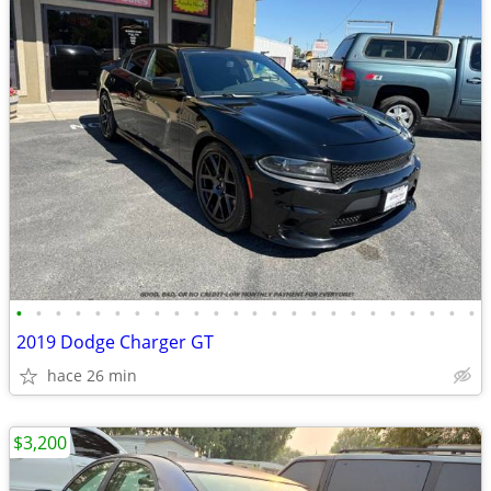
•
•
•
•
•
•
•
•
•
•
•
•
•
•
•
•
•
•
•
•
•
•
•
•
2019 Dodge Charger GT
hace 26 min
$3,200