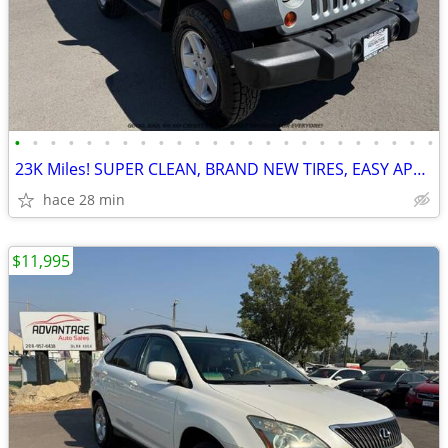
•
•
•
•
•
•
•
•
•
•
•
•
•
•
•
•
•
•
•
•
•
•
•
•
23K Miles! SUPER CLEAN, BRAND NEW TIRES, EASY APPROVALS!
hace 28 min
$11,995