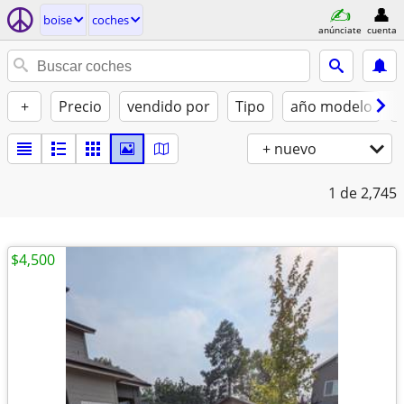
boise
coches
anúnciate
cuenta
+
Precio
vendido por
Tipo
año modelo
+ nuevo
1
de 2,745
$4,500