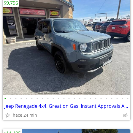
$9,795
•
•
•
•
•
•
•
•
•
•
•
•
•
•
•
•
•
•
•
•
•
•
•
•
Jeep Renegade 4x4. Great on Gas. Instant Approvals Available
hace 24 min