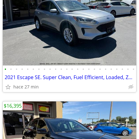
•
•
•
•
•
•
•
•
•
•
•
•
•
•
•
•
•
•
•
•
•
•
•
•
2021 Escape SE. Super Clean, Fuel Efficient, Loaded, Zero Down! $220
hace 27 min
$16,395