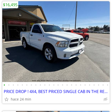
$16,495
•
•
•
•
•
•
•
•
•
•
•
•
•
•
•
•
•
•
•
•
•
•
•
•
PRICE DROP ! 4X4, BEST PRICED SINGLE CAB IN THE REGION, HARD TO FIND
hace 24 min