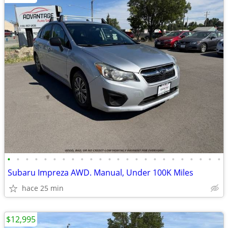
•
•
•
•
•
•
•
•
•
•
•
•
•
•
•
•
•
•
•
•
•
•
•
•
Subaru Impreza AWD. Manual, Under 100K Miles
hace 25 min
$12,995