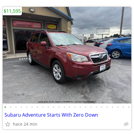
$11,595
•
•
•
•
•
•
•
•
•
•
•
•
•
•
•
•
•
•
•
•
•
•
•
•
Subaru Adventure Starts With Zero Down
hace 24 min