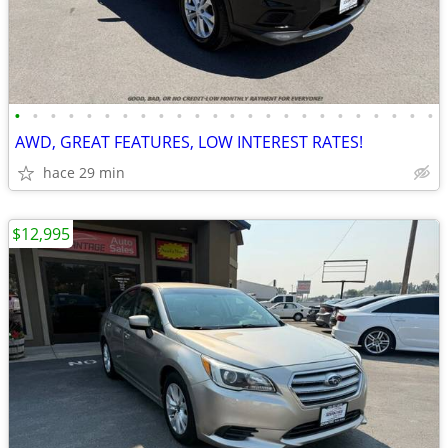
•
•
•
•
•
•
•
•
•
•
•
•
•
•
•
•
•
•
•
•
•
•
•
•
AWD, GREAT FEATURES, LOW INTEREST RATES!
hace 29 min
$12,995