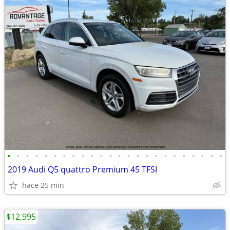
•
•
•
•
•
•
•
•
•
•
•
•
•
•
•
•
•
•
•
•
•
•
•
•
2019 Audi Q5 quattro Premium 45 TFSI
hace 25 min
$12,995