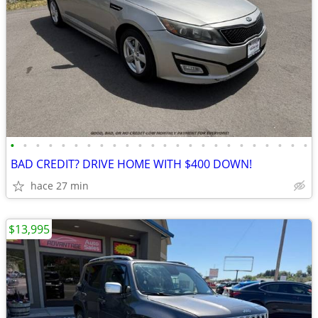
•
•
•
•
•
•
•
•
•
•
•
•
•
•
•
•
•
•
•
•
•
•
•
•
BAD CREDIT? DRIVE HOME WITH $400 DOWN!
hace 27 min
$13,995