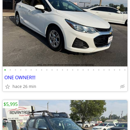
•
•
•
•
•
•
•
•
•
•
•
•
•
•
•
•
•
•
•
•
•
•
•
•
ONE OWNER!!!
hace 26 min
$5,995