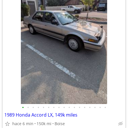
•
•
•
•
•
•
•
•
•
•
•
•
•
•
•
•
•
1989 Honda Accord LX, 149k miles
hace 6 min
150k mi
Boise