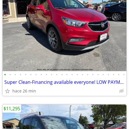
•
•
•
•
•
•
•
•
•
•
•
•
•
•
•
•
•
•
•
•
•
•
•
•
Super Clean-Financing available everyone! LOW PAYMENT NO MATTER YOUR
hace 26 min
$11,295