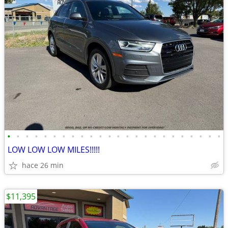
•
•
•
•
•
•
•
•
•
•
•
•
•
•
•
•
•
•
•
•
•
•
•
•
LOW LOW LOW MILES!!!!!
hace 26 min
$11,395