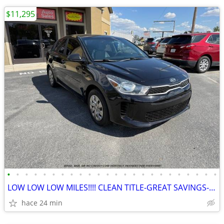
$11,295
•
•
•
•
•
•
•
•
•
•
•
•
•
•
•
•
•
•
•
•
•
•
•
•
LOW LOW LOW MILES!!!! CLEAN TITLE-GREAT SAVINGS-INSTANT FINANCING-LO
hace 24 min