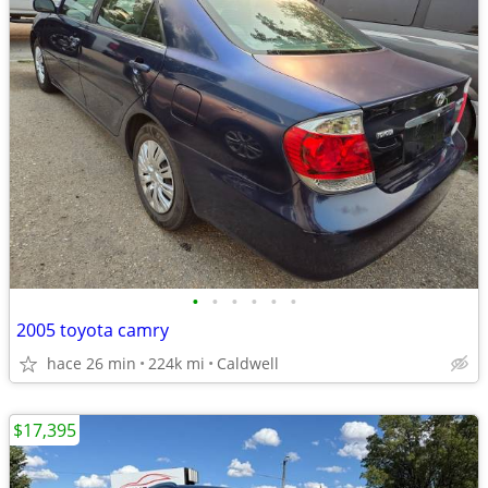
•
•
•
•
•
•
2005 toyota camry
hace 26 min
224k mi
Caldwell
$17,395