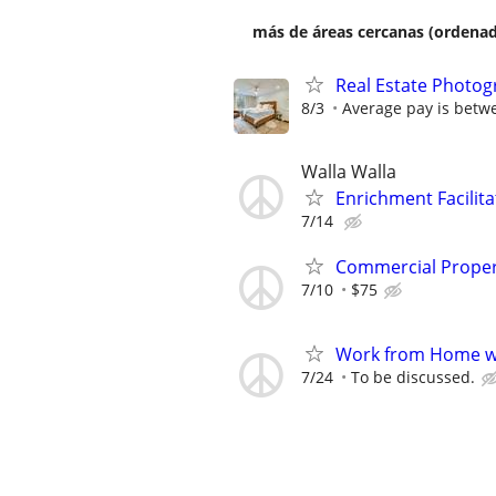
más de áreas cercanas (ordenad
Real Estate Photog
8/3
Average pay is betw
Walla Walla
Enrichment Facilita
7/14
Commercial Propert
7/10
$75
Work from Home wi
7/24
To be discussed.