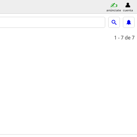
anúnciate
cuenta
1 - 7
de 7