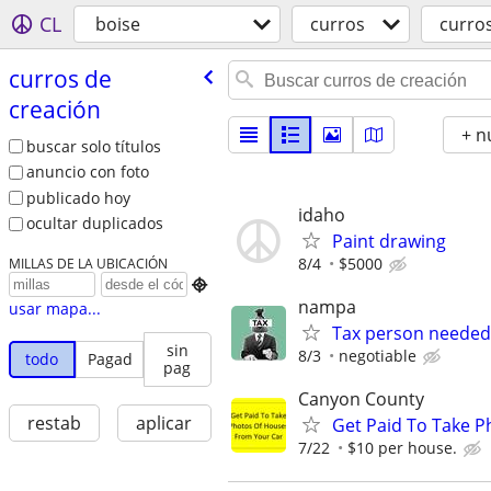
CL
boise
curros
curro
curros de
creación
+ n
buscar solo títulos
anuncio con foto
publicado hoy
idaho
ocultar duplicados
Paint drawing
8/4
$5000
MILLAS DE LA UBICACIÓN

nampa
usar mapa...
Tax person needed
sin
8/3
negotiable
todo
Pagad
pag
Canyon County
restab
aplicar
Get Paid To Take P
7/22
$10 per house.