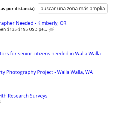
buscar una zona más amplia
as por distancia)
rapher Needed - Kimberly, OR
een $135-$195 USD pe...
tors for senior citizens needed in Walla Walla
y Photography Project - Walla Walla, WA
th Research Surveys