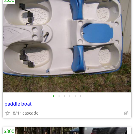
$350
•
•
•
•
•
•
paddle boat
8/4
cascade
$300