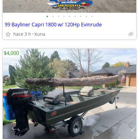
•
•
•
•
•
•
•
•
•
99 Bayliner Capri 1800 w/ 120Hp Evinrude
hace 3 h
Kuna
$4,000