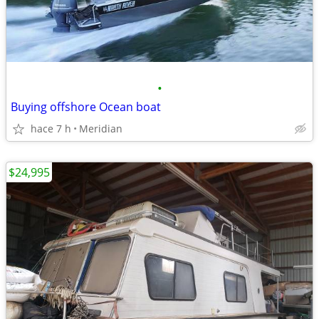
•
Buying offshore Ocean boat
hace 7 h
Meridian
$24,995