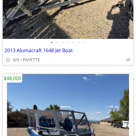
•
•
•
•
•
•
•
2013 Alumacraft 1648 Jet Boat
8/5
PAYETTE
$48,000