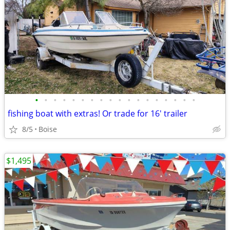
•
•
•
•
•
•
•
•
•
•
•
•
•
•
•
•
•
•
fishing boat with extras! Or trade for 16' trailer
8/5
Boise
$1,495