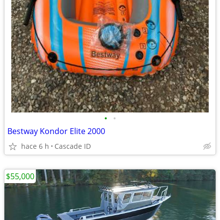
•
•
Bestway Kondor Elite 2000
hace 6 h
Cascade ID
$55,000