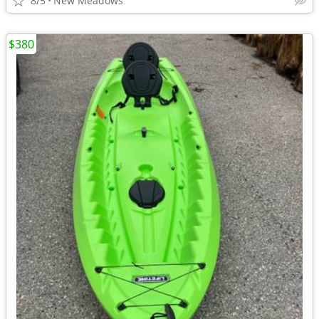
8/5
New Meadows
$380