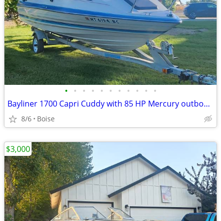
•
•
•
•
•
•
•
•
•
•
•
Bayliner 1700 Capri Cuddy with 85 HP Mercury outboard $3,499
8/6
Boise
$3,000