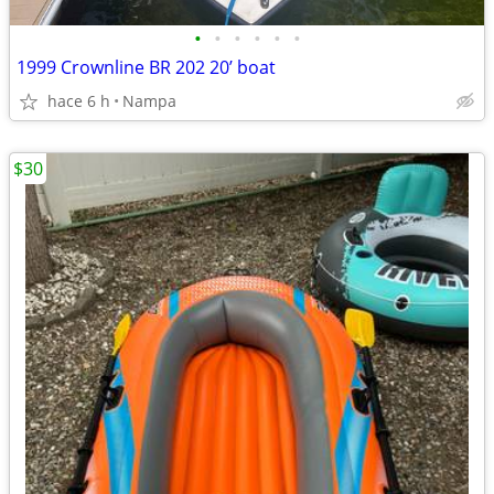
•
•
•
•
•
•
1999 Crownline BR 202 20’ boat
hace 6 h
Nampa
$30