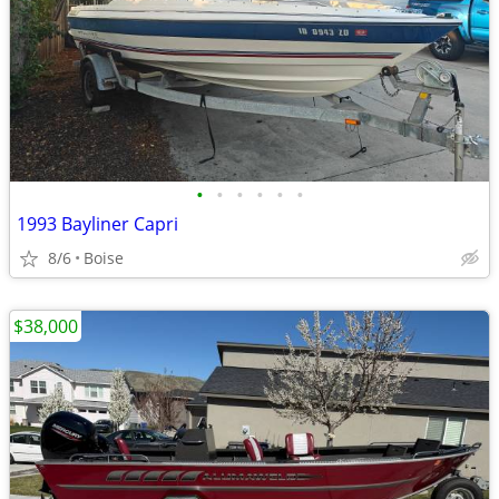
•
•
•
•
•
•
1993 Bayliner Capri
8/6
Boise
$38,000