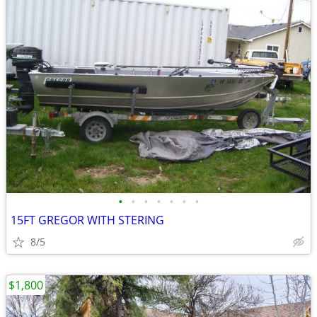
•
•
•
•
•
•
•
15FT GREGOR WITH STERING
8/5
$1,800