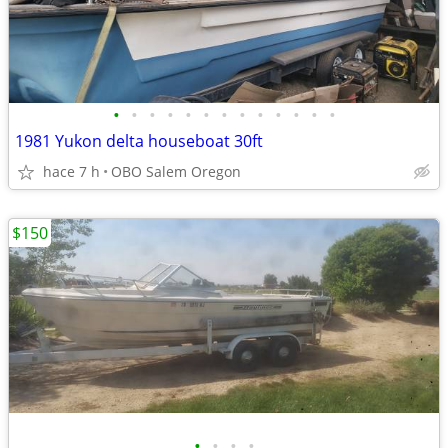
•
•
•
•
•
•
•
•
•
•
•
•
•
1981 Yukon delta houseboat 30ft
hace 7 h
OBO Salem Oregon
$150
•
•
•
•