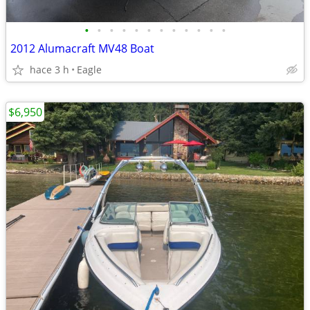
•
•
•
•
•
•
•
•
•
•
•
•
2012 Alumacraft MV48 Boat
hace 3 h
Eagle
$6,950