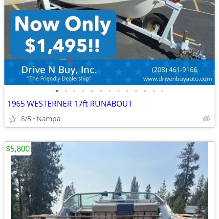
•
•
•
•
•
•
•
•
•
•
•
•
•
1965 WESTERNER 17ft RUNABOUT
8/5
Nampa
$5,800