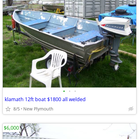
•
•
•
klamath 12ft boat $1800 all welded
8/5
New Plymouth
$6,000