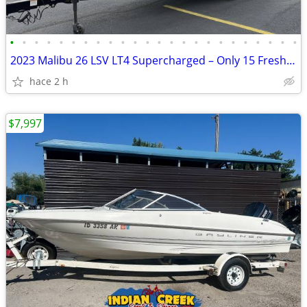
•
•
•
•
•
•
•
•
•
•
•
•
•
•
•
•
•
•
•
•
•
•
•
•
2023 Malibu 26 LSV LT4 Supercharged – Only 15 Freshwater Hours
hace 2 h
$7,997