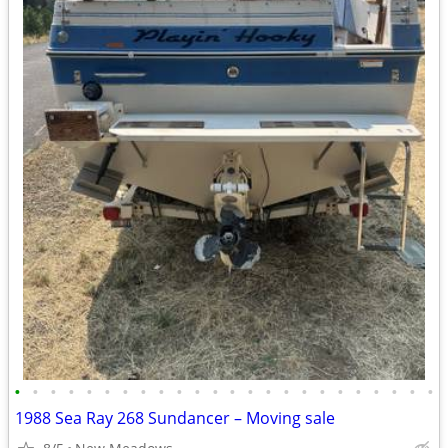
•
•
•
•
•
•
•
•
•
•
•
•
•
•
•
•
•
•
•
•
•
•
•
•
1988 Sea Ray 268 Sundancer – Moving sale