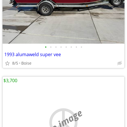
•
•
•
•
•
•
•
•
1993 alumaweld super vee
8/5
Boise
$3,700
no image