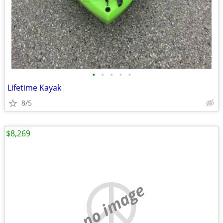
•
•
•
•
•
Lifetime Kayak
8/5
$8,269
no image