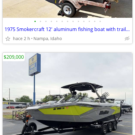
•
•
•
•
•
•
•
•
•
•
•
•
•
1975 Smokercraft 12' aluminum fishing boat with trailer
hace 2 h
Nampa, Idaho
$209,000