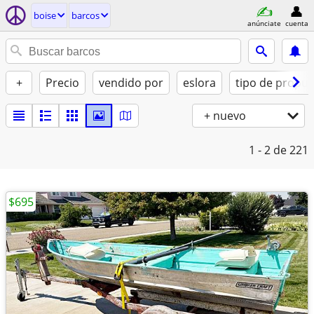
boise
barcos
anúnciate
cuenta
+
Precio
vendido por
eslora
tipo de propul
+ nuevo
1 - 2
de 221
$695