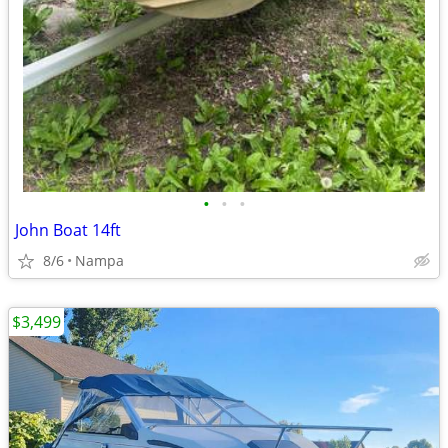
•
•
•
John Boat 14ft
8/6
Nampa
$3,499