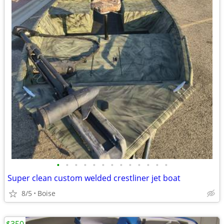
•
•
•
•
•
•
•
•
•
•
•
•
•
Super clean custom welded crestliner jet boat
8/5
Boise