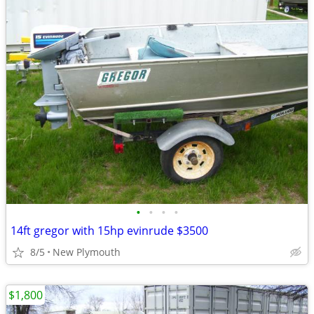
•
•
•
•
14ft gregor with 15hp evinrude $3500
8/5
New Plymouth
$1,800