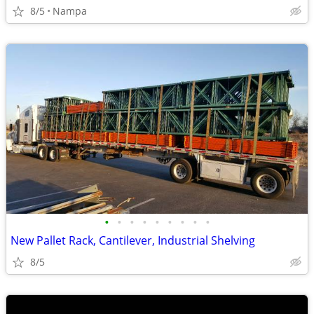
8/5
Nampa
•
•
•
•
•
•
•
•
•
New Pallet Rack, Cantilever, Industrial Shelving
8/5