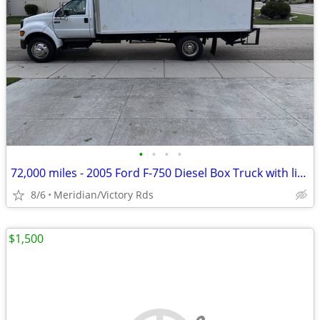
•
•
•
•
72,000 miles - 2005 Ford F-750 Diesel Box Truck with lift gate
8/6
Meridian/Victory Rds
$1,500