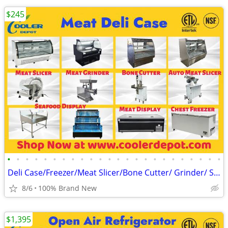
$245
•
•
•
•
•
•
•
•
•
•
•
•
•
•
•
•
•
•
•
•
•
•
•
•
Deli Case/Freezer/Meat Slicer/Bone Cutter/ Grinder/ Saw
8/6
100% Brand New
$1,395