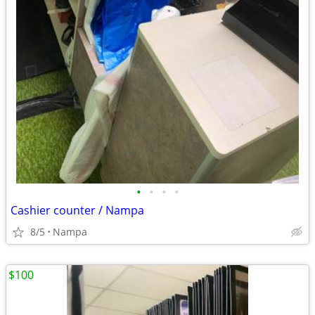
•
•
•
•
Cashier counter / Nampa
8/5
Nampa
$100