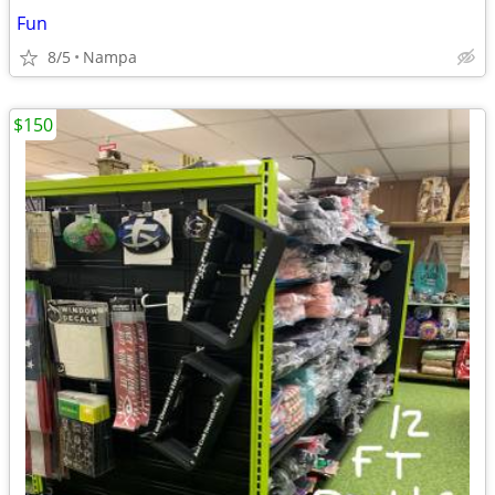
Fun
8/5
Nampa
$150