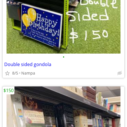
•
Double sided gondola
8/5
Nampa
$150