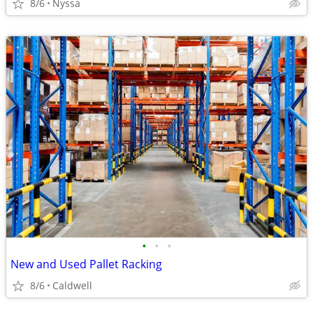
8/6
Nyssa
•
•
•
New and Used Pallet Racking
8/6
Caldwell