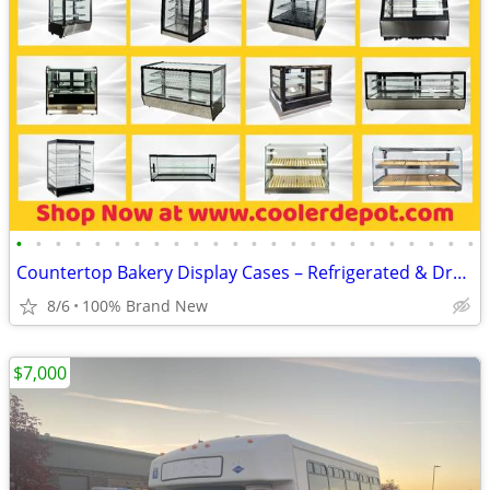
•
•
•
•
•
•
•
•
•
•
•
•
•
•
•
•
•
•
•
•
•
•
•
•
Countertop Bakery Display Cases – Refrigerated & Dry Showcase
8/6
100% Brand New
$7,000