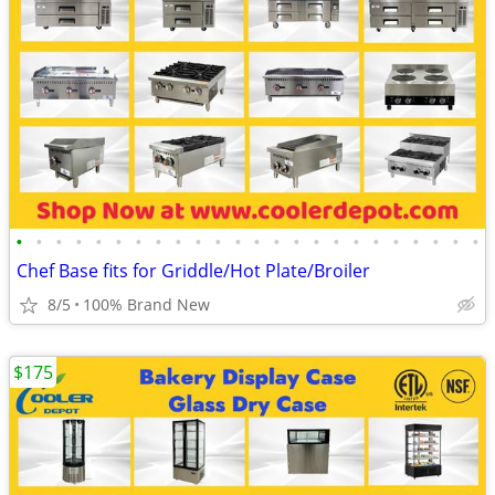
•
•
•
•
•
•
•
•
•
•
•
•
•
•
•
•
•
•
•
•
•
•
•
•
Chef Base fits for Griddle/Hot Plate/Broiler
8/5
100% Brand New
$175