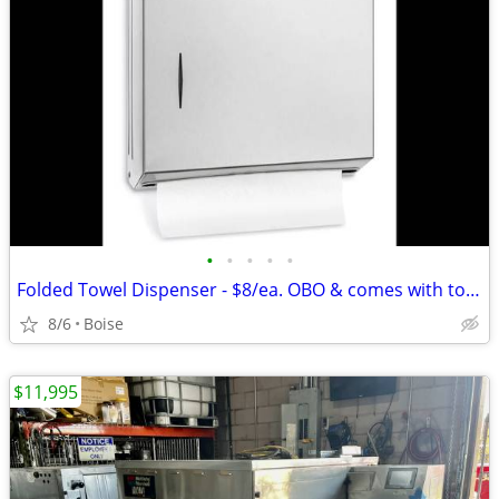
•
•
•
•
•
Folded Towel Dispenser - $8/ea. OBO & comes with towels!
8/6
Boise
$11,995