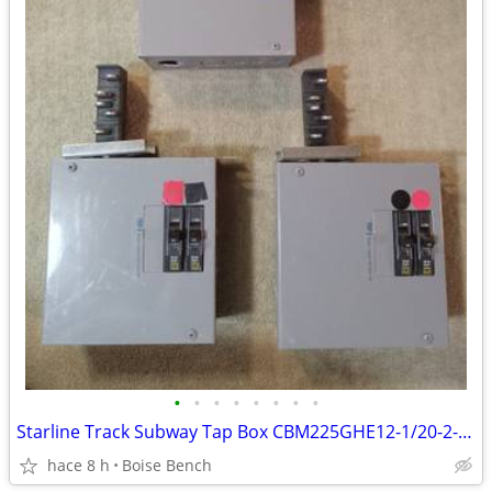
•
•
•
•
•
•
•
•
Starline Track Subway Tap Box CBM225GHE12-1/20-2-240-4 3 Available
hace 8 h
Boise Bench