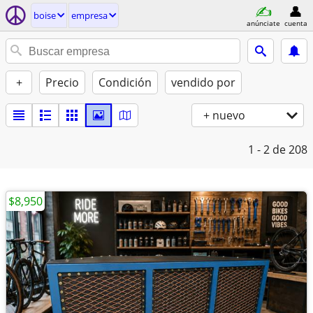
boise
empresa
anúnciate
cuenta
+
Precio
Condición
vendido por
+ nuevo
1 - 2
de 208
$8,950