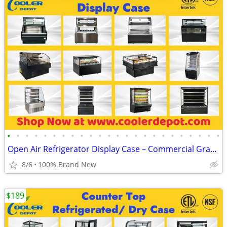
•
•
•
•
•
•
•
•
•
•
•
•
•
•
•
•
•
•
•
•
•
•
•
•
Open Air Refrigerator Display Case – Commercial Grab & Go Cooler
8/6
100% Brand New
$189