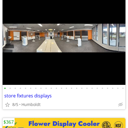
•
•
•
•
•
•
•
•
•
•
•
•
•
•
•
•
•
•
•
•
•
•
•
•
store fixtures displays
8/5
Humboldt
$367