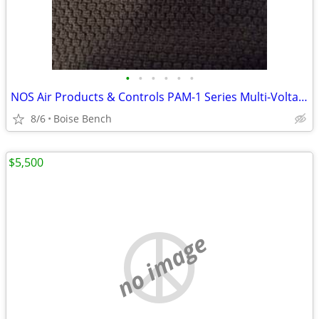
•
•
•
•
•
•
NOS Air Products & Controls PAM-1 Series Multi-Voltage Relay Module
8/6
Boise Bench
$5,500
no image