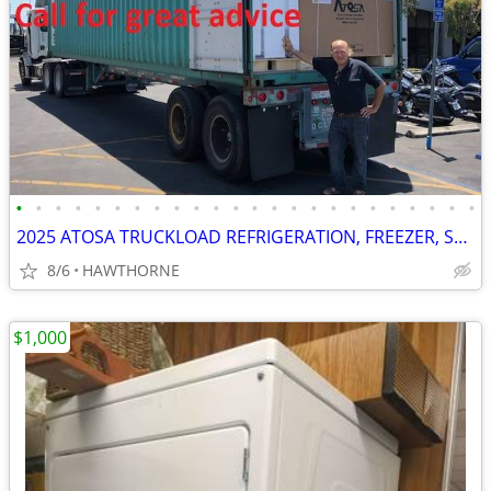
•
•
•
•
•
•
•
•
•
•
•
•
•
•
•
•
•
•
•
•
•
•
•
•
2025 ATOSA TRUCKLOAD REFRIGERATION, FREEZER, STOVES AND MORE
8/6
HAWTHORNE
$1,000