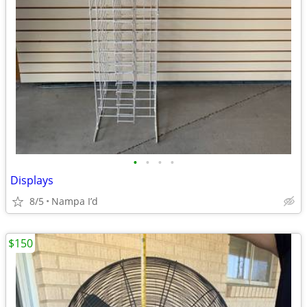
•
•
•
•
Displays
8/5
Nampa I’d
$150