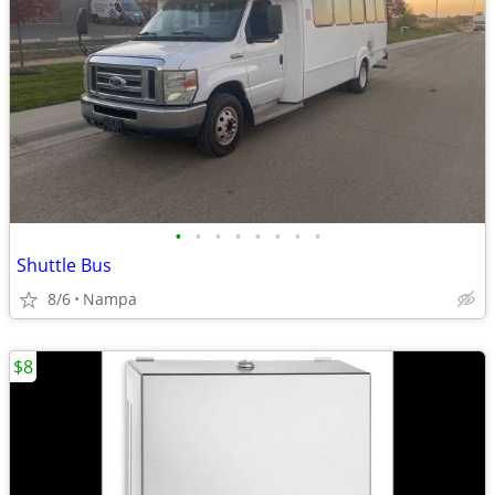
•
•
•
•
•
•
•
•
Shuttle Bus
8/6
Nampa
$8