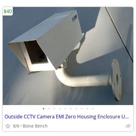
$40
•
•
•
•
•
•
•
•
•
•
Outside CCTV Camera EMI Zero Housing Enclosure Unknown Camera Inside
8/6
Boise Bench