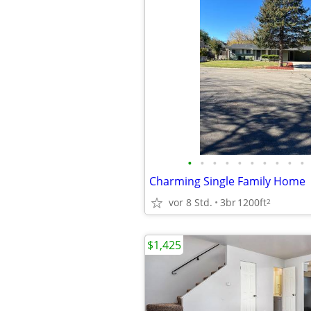
•
•
•
•
•
•
•
•
•
•
Charming Single Family Home
vor 8 Std.
3br
1200ft
2
$1,425