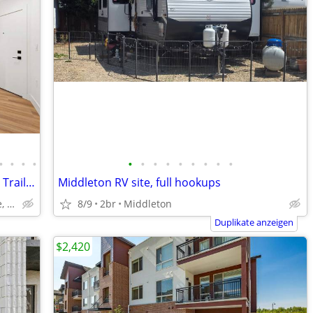
•
•
•
•
•
•
•
•
•
•
•
•
•
Convection Oven/Microwave, Riverfront Trail Access, On-Site Laundry
Middleton RV site, full hookups
3031 W Main St, Boise, ID
8/9
2br
Middleton
Duplikate anzeigen
$2,420