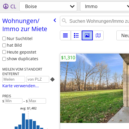
CL
Boise
Immo
Wohnungen/​
Immo zur Miete
Neu
Nur Suchtitel
hat Bild
Heute gepostet
$1,310
show duplicates
MEILEN VOM STANDORT
ENTFERNT

Karte verwenden...
PREIS
$
– $
avg: $1,482