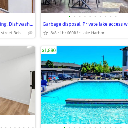
•
•
•
•
•
•
•
•
•
•
Private patios, Vinyl plank flooring, Dishwasher
509 South13th street Boise ID 83702
8/8
1br
660ft
Lake Harbor
2
$1,880
•
•
•
•
•
•
•
•
•
•
•
•
•
•
•
•
•
•
•
•