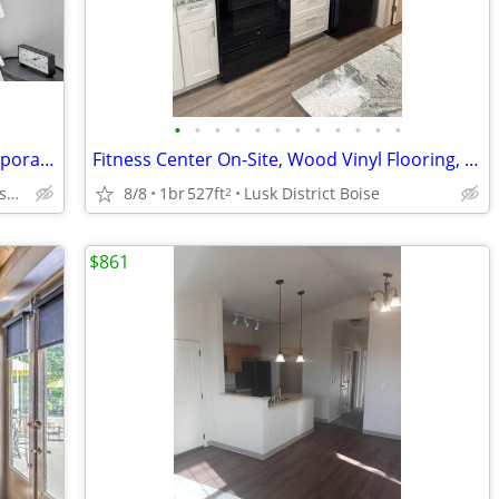
•
•
•
•
•
•
•
•
•
•
•
•
Energy Efficient Cooktop Stove, Contemporary Lighting, Modern appeal
Fitness Center On-Site, Wood Vinyl Flooring, Tour Today
8002 W Overland Rd Boise ID 83709
8/8
1br
527ft
Lusk District Boise
2
$861