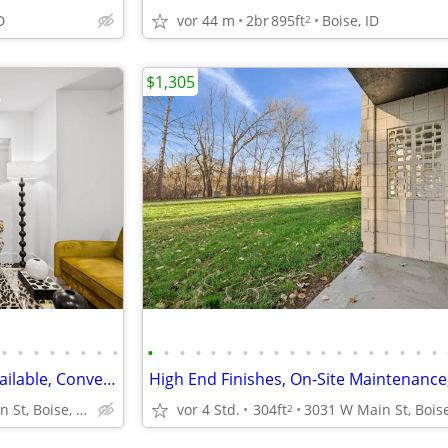
D
vor 44 m
2br
895ft
Boise, ID
2
$1,305
•
•
•
•
•
•
•
•
•
•
•
•
•
•
•
•
•
•
•
•
•
•
•
•
•
•
•
BILT Rewards, Open Parking Available, Convection Oven/Microwave
3031 W Main St, Boise, ID
vor 4 Std.
304ft
2