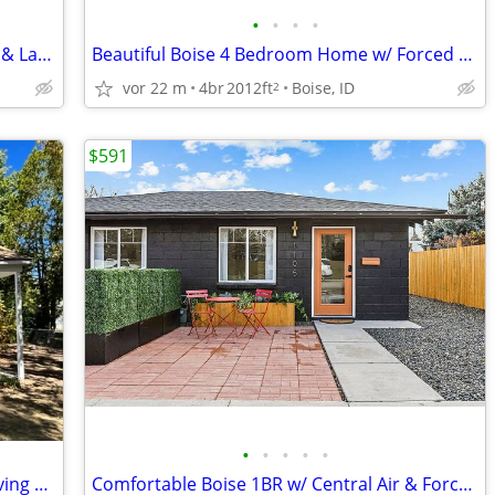
•
•
•
•
Modern 2BR Home w/ Attached Garage & Laundry
Beautiful Boise 4 Bedroom Home w/ Forced Air Heating
vor 22 m
4br
2012ft
Boise, ID
2
$591
•
•
•
•
•
Cozy Boise 2BR House w/ 895 Sq Ft of Living Space
Comfortable Boise 1BR w/ Central Air & Forced Heat