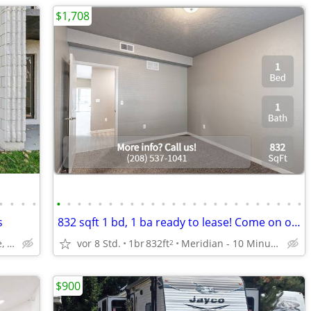
$1,708
•
•
•
•
•
•
•
•
•
•
•
•
•
•
•
•
•
•
•
•
•
•
•
•
•
•
•
•
s
832 sqft 1 bd, 1 ba ready to lease! Come on over and check us out!
3031 W Main St, Boise, ID
vor 8 Std.
1br
832ft
Meridian - 10 Minute Drive to Downtown
2
$900