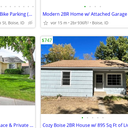
•
•
•
•
•
•
•
•
•
•
•
•
On-Site Maintenance, Covered Bike Parking (Coming Soon), Balconies
St, Boise, ID
vor 15 m
2br
936ft
Boise, ID
2
$747
•
•
•
•
•
Charming Boise 3BR with Fireplace & Private Garage