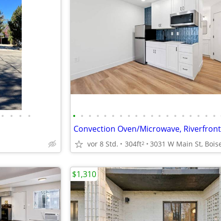
•
•
•
•
•
•
•
•
•
•
•
•
•
•
•
•
•
•
•
•
•
•
•
vor 8 Std.
304ft
2
$1,310