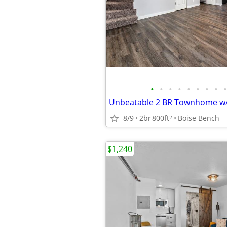
•
•
•
•
•
•
•
•
•
Unbeatable 2 BR Townhome w/
8/9
2br
800ft
Boise Bench
2
$1,240