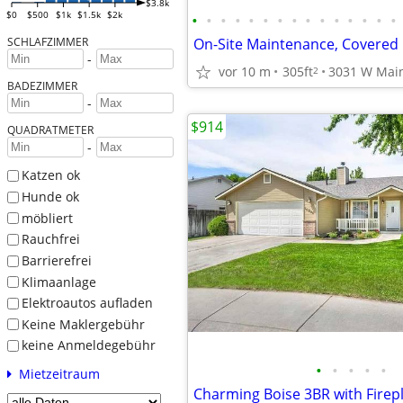
$3.8k
$0
$500
$1k
$1.5k
$2k
•
•
•
•
•
•
•
•
•
•
•
•
•
•
•
SCHLAFZIMMER
-
vor 10 m
305ft
3031 W Main 
2
BADEZIMMER
-
$914
QUADRATMETER
-
Katzen ok
Hunde ok
möbliert
Rauchfrei
Barrierefrei
Klimaanlage
Elektroautos aufladen
Keine Maklergebühr
keine Anmeldegebühr
•
•
•
•
•
Mietzeitraum