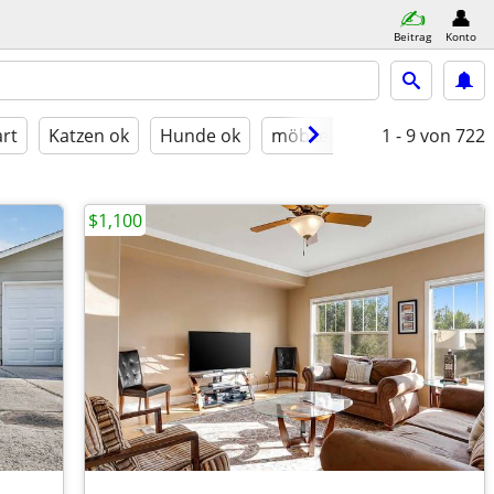
Beitrag
Konto
rt
Katzen ok
Hunde ok
möbliert
1 - 9
von 722
$1,100