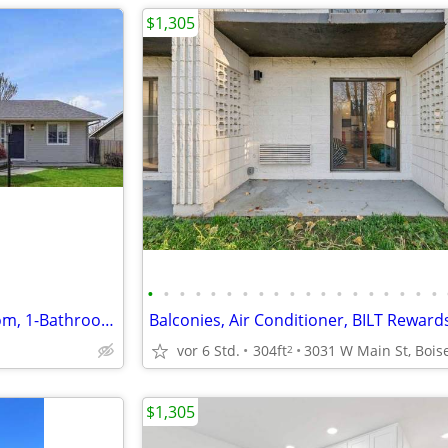
$1,305
•
•
•
•
•
•
•
•
•
•
•
•
•
•
•
•
•
•
•
Charming & Beautiful 3-Bedroom, 1-Bathroom move-in ready
Balconies, Air Conditioner, BILT Reward
vor 6 Std.
304ft
2
$1,305