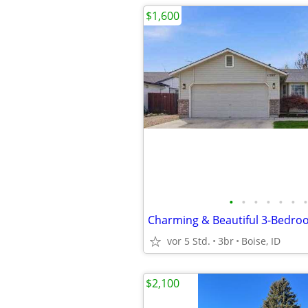
$1,600
•
•
•
•
•
•
•
vor 5 Std.
3br
Boise, ID
$2,100