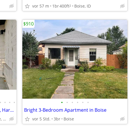
vor 57 m
1br
400ft
Boise, ID
2
$910
•
•
•
•
•
•
•
•
•
•
High End Finishes, On-Site Maintenance, Hardwood Floors
Bright 3-Bedroom Apartment in Boise
3031 W Main St, Boise, ID
vor 5 Std.
3br
Boise