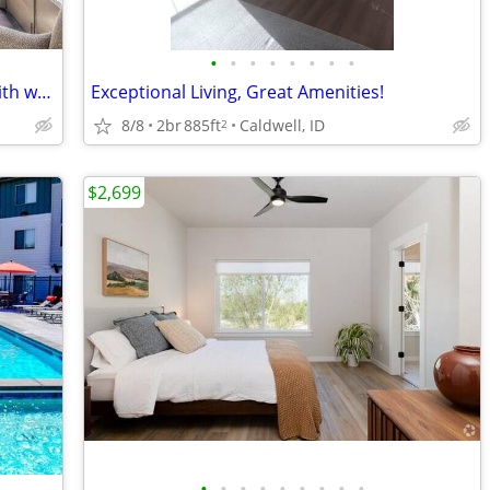
•
•
•
•
•
•
•
•
Garbage disposal, Private lake access with walking path, Cable ready
Exceptional Living, Great Amenities!
8/8
2br
885ft
Caldwell, ID
2
$2,699
•
•
•
•
•
•
•
•
•