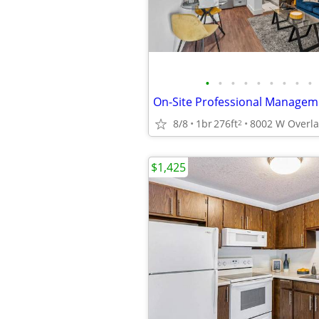
•
•
•
•
•
•
•
•
•
8/8
1br
276ft
2
$1,425