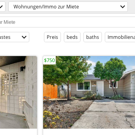
Wohnungen/Immo zur Miete
stes
Preis
beds
baths
Immobiliena
$750