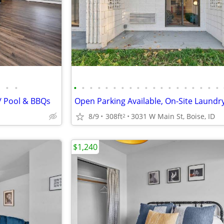
•
•
•
•
•
•
•
•
•
•
•
•
•
•
•
•
•
•
•
•
•
 Pool & BBQs
8/9
308ft
3031 W Main St, Boise, ID
2
$1,240