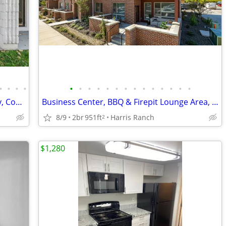
•
•
•
•
•
•
•
•
•
•
•
•
•
•
•
•
•
•
Open Parking Available, On-Site Laundry, Convection Oven/Microwave
Business Center, BBQ & Firepit Lounge Area, Stainless Steal Appliances
8/9
2br
951ft
Harris Ranch
2
$1,280