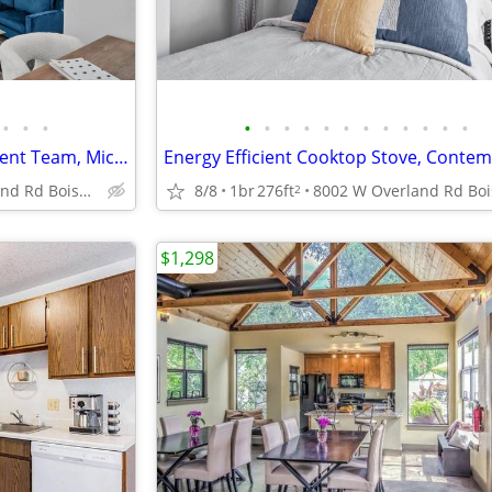
•
•
•
•
•
•
•
•
•
•
•
•
•
•
•
On-Site Professional Management Team, Microwave, BILT Rewards
8002 W Overland Rd Boise ID 83709
8/8
1br
276ft
2
$1,298