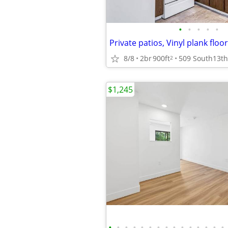
•
•
•
•
•
8/8
2br
900ft
2
$1,245
•
•
•
•
•
•
•
•
•
•
•
•
•
•
•