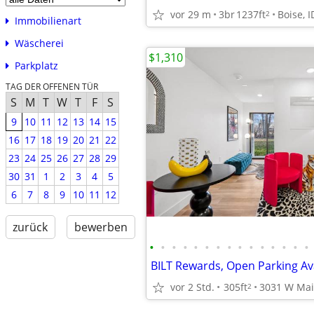
vor 29 m
3br
1237ft
Boise, I
2
Immobilienart
Wäscherei
$1,310
Parkplatz
TAG DER OFFENEN TÜR
S
M
T
W
T
F
S
9
10
11
12
13
14
15
16
17
18
19
20
21
22
23
24
25
26
27
28
29
30
31
1
2
3
4
5
6
7
8
9
10
11
12
zurück
bewerben
•
•
•
•
•
•
•
•
•
•
•
•
•
•
•
vor 2 Std.
305ft
2